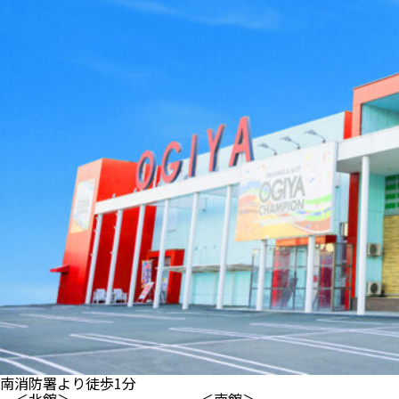
南消防署より徒歩1分