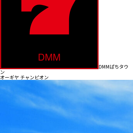
DMMぱちタウ
ン
オーギヤ チャンピオン