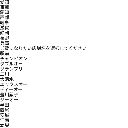
愛知
東部
愛知
西部
岐阜
滋賀
静岡
長野
兵庫
ご覧になりたい店舗名を選択してください
駅前
チャンピオン
ダブルオー
グランプリ
二川
大清水
エックスオー
ディーオー
豊川蔵子
ジーオー
半田
西尾
安城
江南
本巣