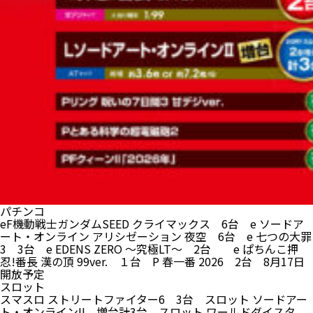
パチンコ
eF機動戦士ガンダムSEED クライマックス 6台 e ソードア
ート・オンライン アリシゼーション 夜空 6台 e 七つの大罪
3 3台 e EDENS ZERO ～究極LT～ 2台 e ぱちんこ押
忍!番長 漢の頂 99ver. １台 P 春一番 2026 2台 8月17日
開放予定
スロット
スマスロ ストリートファイター6 3台 スロット ソードアー
ト・オンラインII 増台計3台 スロット ワールドダイスタ