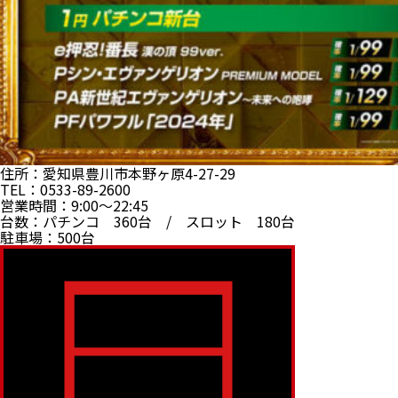
住所：愛知県豊川市本野ヶ原4-27-29
TEL：
0533-89-2600
営業時間：9:00～22:45
台数：パチンコ 360台 / スロット 180台
駐車場：500台