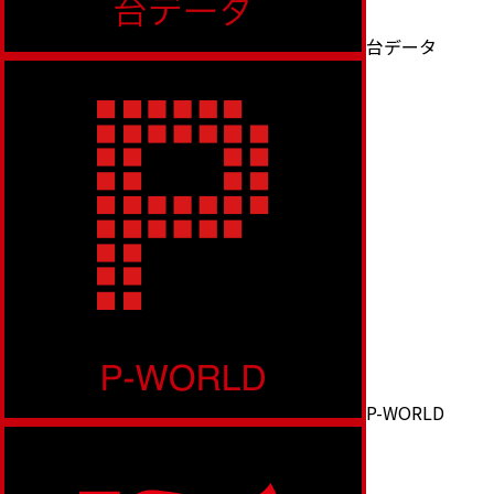
台データ
P-WORLD