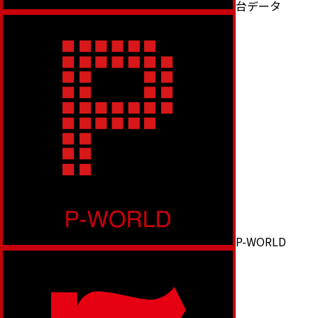
台データ
P-WORLD