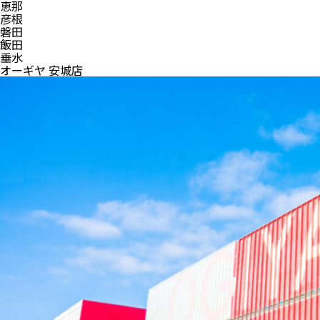
恵那
彦根
磐田
飯田
垂水
オーギヤ 安城店