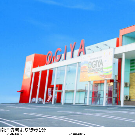
南消防署より徒歩1分