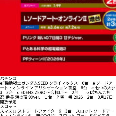
パチンコ
eF機動戦士ガンダムSEED クライマックス 6台 e ソードア
ート・オンライン アリシゼーション 夜空 6台 e 七つの大罪
3 3台 e EDENS ZERO ～究極LT～ 2台 e ぱちんこ押
忍!番長 漢の頂 99ver. １台 P 春一番 2026 2台 8月17日
開放予定
スロット
スマスロ ストリートファイター6 3台 スロット ソードアー
ト・オンラインII 増台計3台 スロット ワールドダイスタ