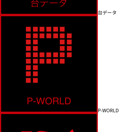
台データ
P-WORLD