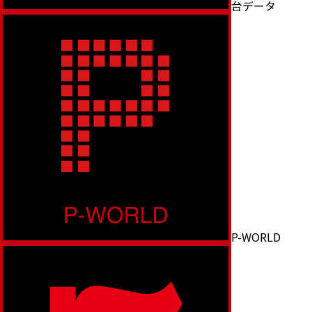
台データ
P-WORLD