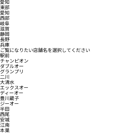
愛知
東部
愛知
西部
岐阜
滋賀
静岡
長野
兵庫
ご覧になりたい店舗名を選択してください
駅前
チャンピオン
ダブルオー
グランプリ
二川
大清水
エックスオー
ディーオー
豊川蔵子
ジーオー
半田
西尾
安城
江南
本巣