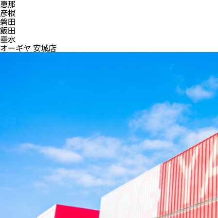
恵那
彦根
磐田
飯田
垂水
オーギヤ 安城店