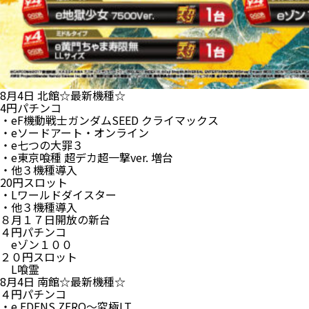
8月4日 北館☆最新機種☆
4円パチンコ
・eF機動戦士ガンダムSEED クライマックス
・eソードアート・オンライン
・e七つの大罪３
・e東京喰種 超デカ超一撃ver. 増台
・他３機種導入
20円スロット
・Lワールドダイスター
・他３機種導入
８月１７日開放の新台
４円パチンコ
eゾン１００
２０円スロット
L喰霊
8月4日 南館☆最新機種☆
４円パチンコ
・e EDENS ZERO～究極LT