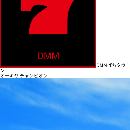
DMMぱちタウ
ン
オーギヤ チャンピオン