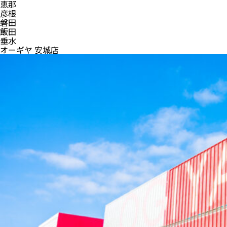
恵那
彦根
磐田
飯田
垂水
オーギヤ 安城店