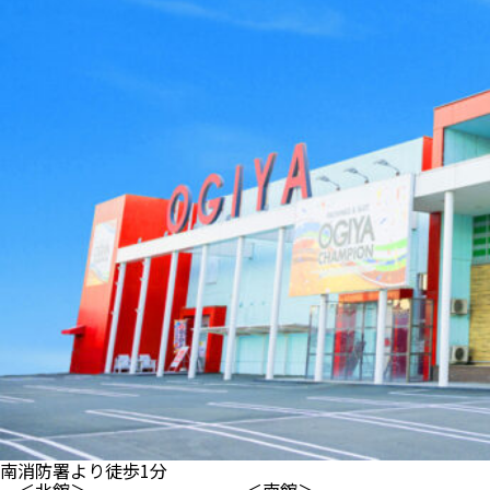
南消防署より徒歩1分