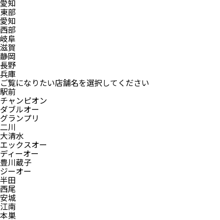
愛知
東部
愛知
西部
岐阜
滋賀
静岡
長野
兵庫
ご覧になりたい店舗名を選択してください
駅前
チャンピオン
ダブルオー
グランプリ
二川
大清水
エックスオー
ディーオー
豊川蔵子
ジーオー
半田
西尾
安城
江南
本巣