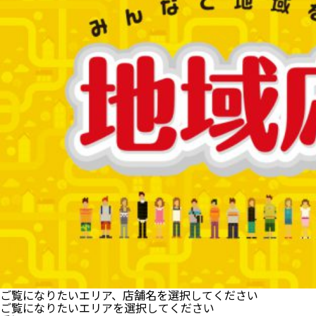
ご覧になりたいエリア、店舗名を選択してください
ご覧になりたいエリアを選択してください