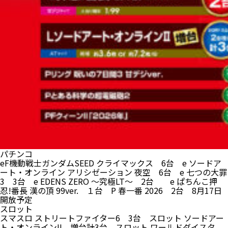
パチンコ
eF機動戦士ガンダムSEED クライマックス 6台 e ソードア
ート・オンライン アリシゼーション 夜空 6台 e 七つの大罪
3 3台 e EDENS ZERO ～究極LT～ 2台 e ぱちんこ押
忍!番長 漢の頂 99ver. １台 P 春一番 2026 2台 8月17日
開放予定
スロット
スマスロ ストリートファイター6 3台 スロット ソードアー
ト・オンラインII 増台計3台 スロット ワールドダイスタ