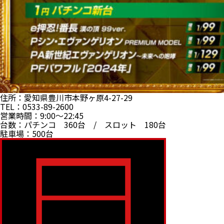
住所：愛知県豊川市本野ヶ原4-27-29
TEL：
0533-89-2600
営業時間：9:00～22:45
台数：パチンコ 360台 / スロット 180台
駐車場：500台