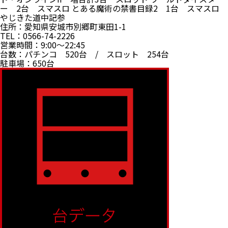
ー 2台 スマスロ とある魔術の禁書目録2 1台 スマスロ
やじきた道中記参
住所：愛知県安城市別郷町東田1-1
TEL：
0566-74-2226
営業時間：9:00～22:45
台数：パチンコ 520台 / スロット 254台
駐車場：650台