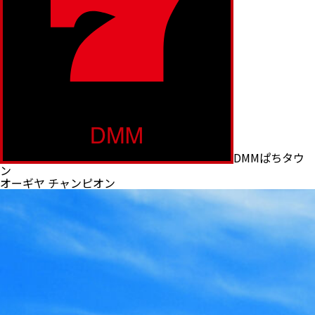
DMMぱちタウ
ン
オーギヤ チャンピオン