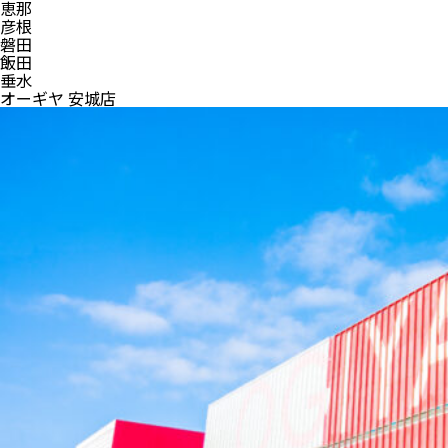
恵那
彦根
磐田
飯田
垂水
オーギヤ 安城店