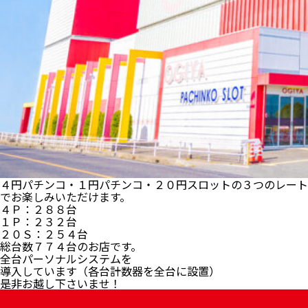
４円パチンコ・１円パチンコ・２０円スロットの３つのレート
でお楽しみいただけます。
４Ｐ：２８８台
１Ｐ：２３２台
２０Ｓ：２５４台
総台数７７４台のお店です。
全台パーソナルシステムを
導入しています（各台計数器を全台に設置）
是非お越し下さいませ！