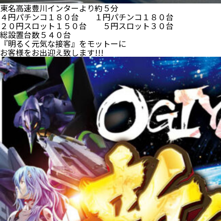
東名高速豊川インターより約５分
４円パチンコ１８０台 １円パチンコ１８０台
２０円スロット１５０台 ５円スロット３０台
総設置台数５４０台
『明るく元気な接客』をモットーに
お客様をお出迎え致します!!!