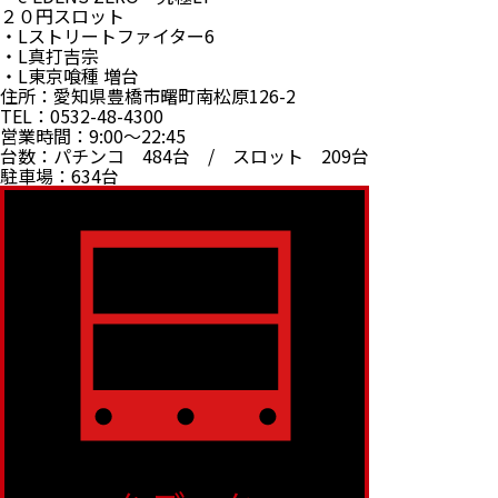
２０円スロット
・Lストリートファイター6
・L真打吉宗
・L東京喰種 増台
住所：愛知県豊橋市曙町南松原126-2
TEL：
0532-48-4300
営業時間：9:00～22:45
台数：パチンコ 484台 / スロット 209台
駐車場：634台