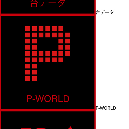
台データ
P-WORLD