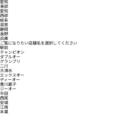
愛知
東部
愛知
西部
岐阜
滋賀
静岡
長野
兵庫
ご覧になりたい店舗名を選択してください
駅前
チャンピオン
ダブルオー
グランプリ
二川
大清水
エックスオー
ディーオー
豊川蔵子
ジーオー
半田
西尾
安城
江南
本巣