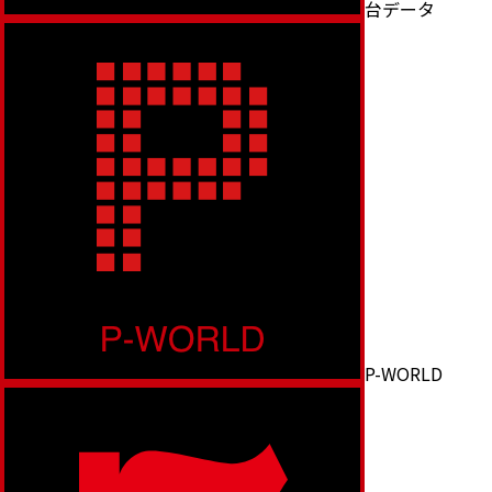
台データ
P-WORLD