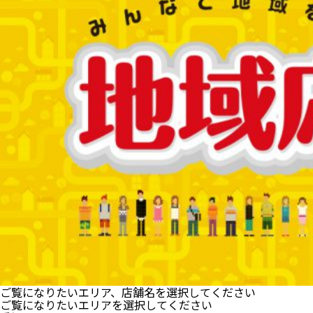
ご覧になりたいエリア、店舗名を選択してください
ご覧になりたいエリアを選択してください