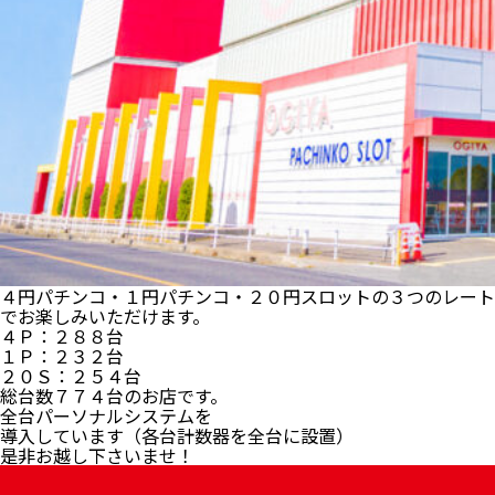
４円パチンコ・１円パチンコ・２０円スロットの３つのレート
でお楽しみいただけます。
４Ｐ：２８８台
１Ｐ：２３２台
２０Ｓ：２５４台
総台数７７４台のお店です。
全台パーソナルシステムを
導入しています（各台計数器を全台に設置）
是非お越し下さいませ！