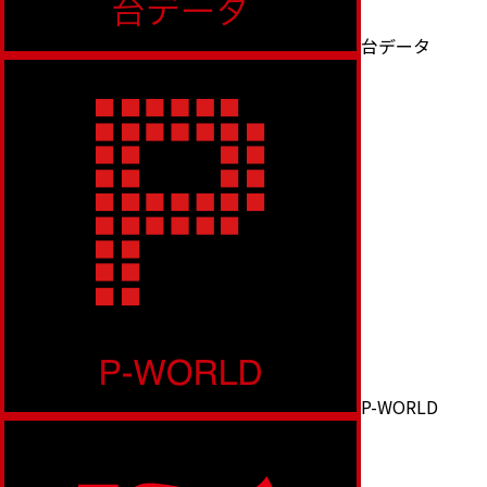
台データ
P-WORLD