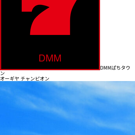
DMMぱちタウ
ン
オーギヤ チャンピオン