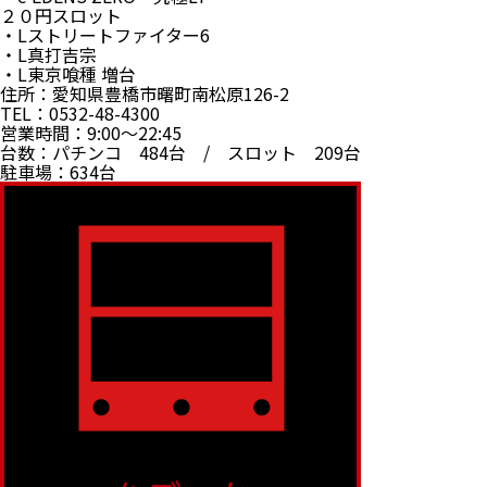
２０円スロット
・Lストリートファイター6
・L真打吉宗
・L東京喰種 増台
住所：愛知県豊橋市曙町南松原126-2
TEL：
0532-48-4300
営業時間：9:00～22:45
台数：パチンコ 484台 / スロット 209台
駐車場：634台