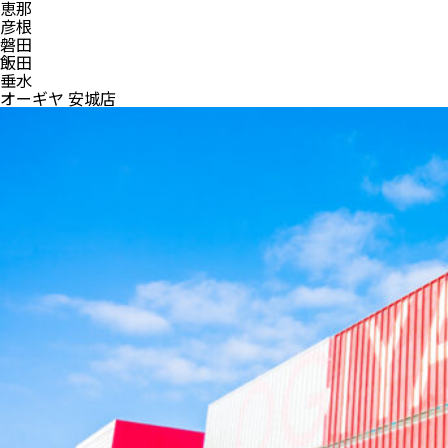
恵那
彦根
磐田
飯田
垂水
オーギヤ 安城店