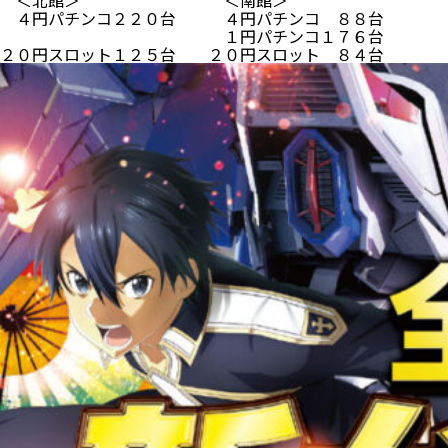
＜北館＞ ＜南館＞
４円パチンコ２２０台 ４円パチンコ ８８台
１円パチンコ１７６台
２０円スロット１２５台 ２０円スロット ８４台