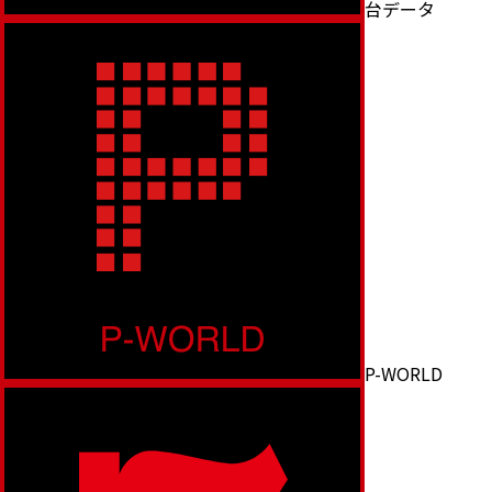
台データ
P-WORLD