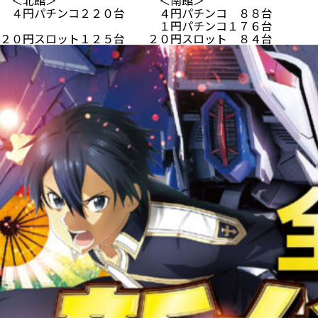
＜北館＞ ＜南館＞
４円パチンコ２２０台 ４円パチンコ ８８台
１円パチンコ１７６台
２０円スロット１２５台 ２０円スロット ８４台