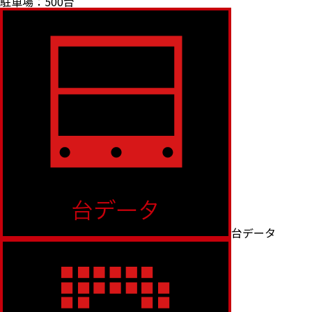
駐車場：500台
台データ