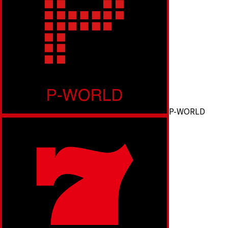
P-WORLD