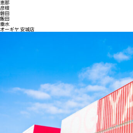
恵那
彦根
磐田
飯田
垂水
オーギヤ 安城店