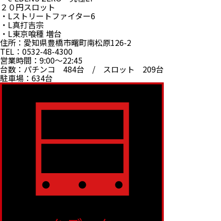
２０円スロット
・Lストリートファイター6
・L真打吉宗
・L東京喰種 増台
住所：愛知県豊橋市曙町南松原126-2
TEL：
0532-48-4300
営業時間：9:00～22:45
台数：パチンコ 484台 / スロット 209台
駐車場：634台