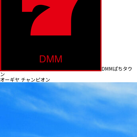
DMMぱちタウ
ン
オーギヤ チャンピオン