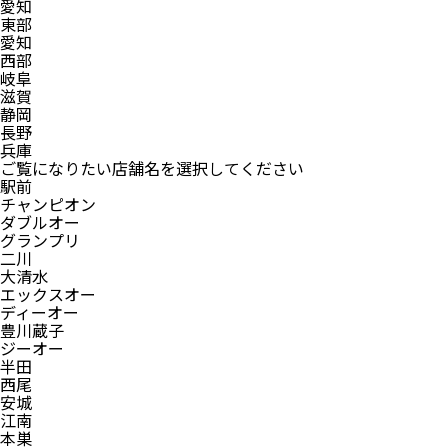
愛知
東部
愛知
西部
岐阜
滋賀
静岡
長野
兵庫
ご覧になりたい店舗名を選択してください
駅前
チャンピオン
ダブルオー
グランプリ
二川
大清水
エックスオー
ディーオー
豊川蔵子
ジーオー
半田
西尾
安城
江南
本巣