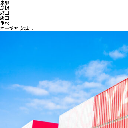
恵那
彦根
磐田
飯田
垂水
オーギヤ 安城店