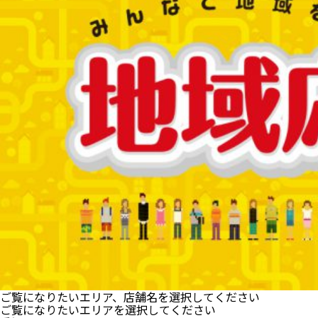
ご覧になりたいエリア、店舗名を選択してください
ご覧になりたいエリアを選択してください