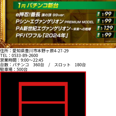
住所：愛知県豊川市本野ヶ原4-27-29
TEL：
0533-89-2600
営業時間：9:00～22:45
台数：パチンコ 360台 / スロット 180台
駐車場：500台