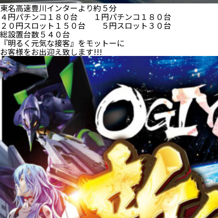
東名高速豊川インターより約５分
４円パチンコ１８０台 １円パチンコ１８０台
２０円スロット１５０台 ５円スロット３０台
総設置台数５４０台
『明るく元気な接客』をモットーに
お客様をお出迎え致します!!!