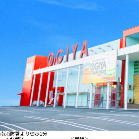
南消防署より徒歩1分