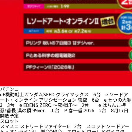
パチンコ
eF機動戦士ガンダムSEED クライマックス 6台 e ソードア
ート・オンライン アリシゼーション 夜空 6台 e 七つの大罪
3 3台 e EDENS ZERO ～究極LT～ 2台 e ぱちんこ押
忍!番長 漢の頂 99ver. １台 P 春一番 2026 2台 8月17日
開放予定
スロット
スマスロ ストリートファイター6 3台 スロット ソードアー
ト・オンラインII 増台計3台 スロット ワールドダイスタ