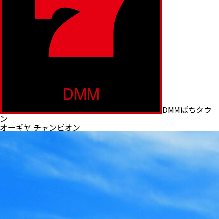
DMMぱちタウ
ン
オーギヤ チャンピオン