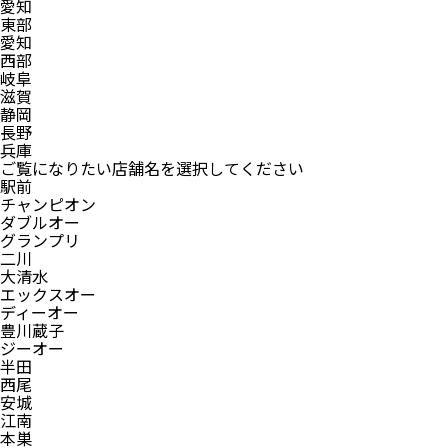
愛知
東部
愛知
西部
岐阜
滋賀
静岡
長野
兵庫
ご覧になりたい店舗名を選択してください
駅前
チャンピオン
ダブルオー
グランプリ
二川
大清水
エックスオー
ディーオー
豊川蔵子
ジーオー
半田
西尾
安城
江南
本巣