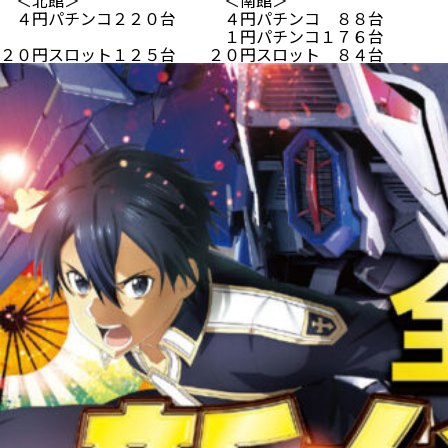
＜北館＞ ＜南館＞
４円パチンコ２２０台 ４円パチンコ ８８台
１円パチンコ１７６台
２０円スロット１２５台 ２０円スロット ８４台