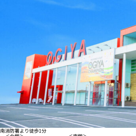
南消防署より徒歩1分