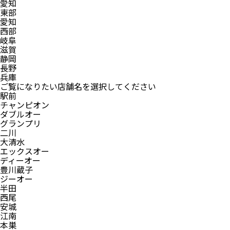
愛知
東部
愛知
西部
岐阜
滋賀
静岡
長野
兵庫
ご覧になりたい店舗名を選択してください
駅前
チャンピオン
ダブルオー
グランプリ
二川
大清水
エックスオー
ディーオー
豊川蔵子
ジーオー
半田
西尾
安城
江南
本巣