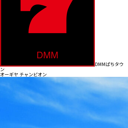
DMMぱちタウ
ン
オーギヤ チャンピオン