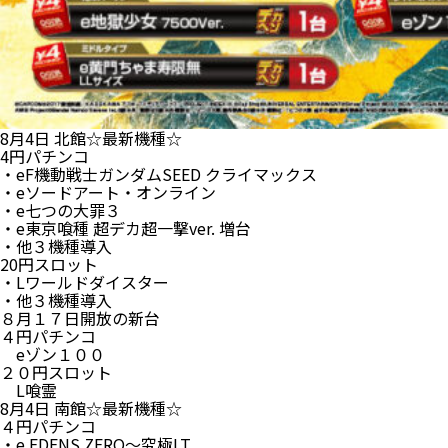
8月4日 北館☆最新機種☆
4円パチンコ
・eF機動戦士ガンダムSEED クライマックス
・eソードアート・オンライン
・e七つの大罪３
・e東京喰種 超デカ超一撃ver. 増台
・他３機種導入
20円スロット
・Lワールドダイスター
・他３機種導入
８月１７日開放の新台
４円パチンコ
eゾン１００
２０円スロット
L喰霊
8月4日 南館☆最新機種☆
４円パチンコ
・e EDENS ZERO～究極LT