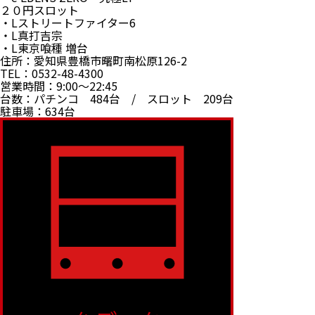
２０円スロット
・Lストリートファイター6
・L真打吉宗
・L東京喰種 増台
住所：愛知県豊橋市曙町南松原126-2
TEL：
0532-48-4300
営業時間：9:00～22:45
台数：パチンコ 484台 / スロット 209台
駐車場：634台