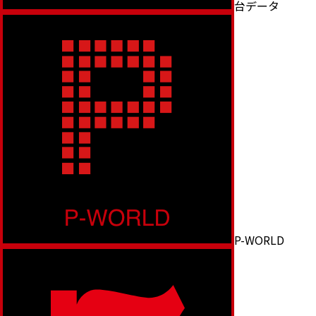
台データ
P-WORLD