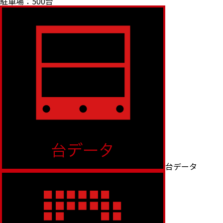
駐車場：500台
台データ