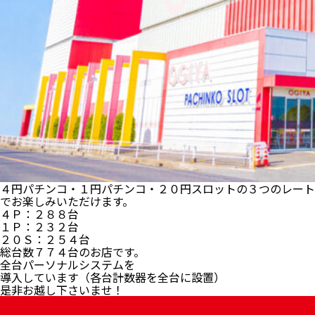
４円パチンコ・１円パチンコ・２０円スロットの３つのレート
でお楽しみいただけます。
４Ｐ：２８８台
１Ｐ：２３２台
２０Ｓ：２５４台
総台数７７４台のお店です。
全台パーソナルシステムを
導入しています（各台計数器を全台に設置）
是非お越し下さいませ！