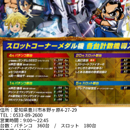
住所：愛知県豊川市本野ヶ原4-27-29
TEL：
0533-89-2600
営業時間：9:00～22:45
台数：パチンコ 360台 / スロット 180台