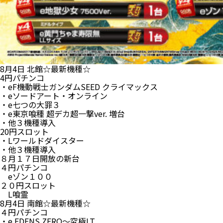
8月4日 北館☆最新機種☆
4円パチンコ
・eF機動戦士ガンダムSEED クライマックス
・eソードアート・オンライン
・e七つの大罪３
・e東京喰種 超デカ超一撃ver. 増台
・他３機種導入
20円スロット
・Lワールドダイスター
・他３機種導入
８月１７日開放の新台
４円パチンコ
eゾン１００
２０円スロット
L喰霊
8月4日 南館☆最新機種☆
４円パチンコ
・e EDENS ZERO～究極LT