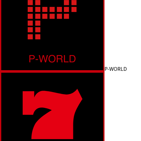
P-WORLD