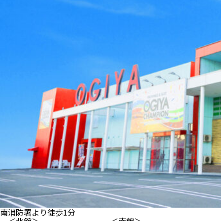
南消防署より徒歩1分