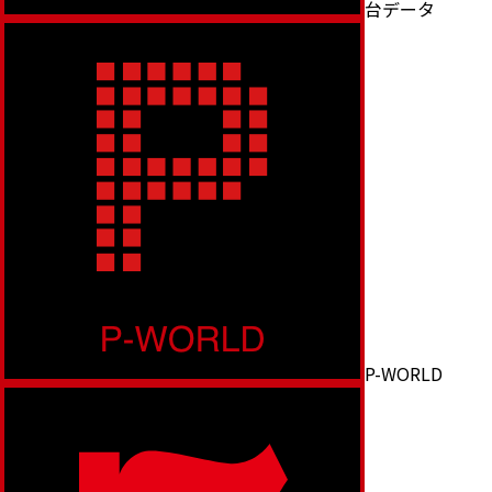
台データ
P-WORLD