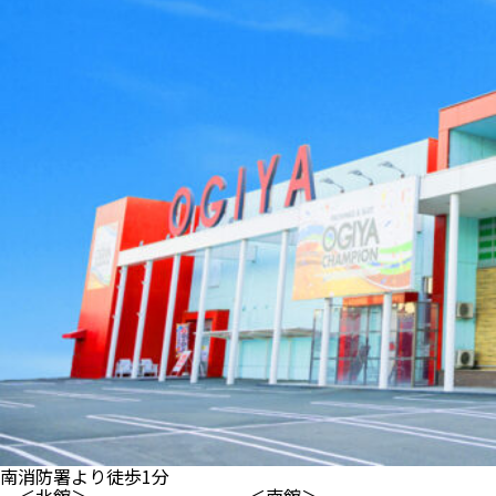
南消防署より徒歩1分