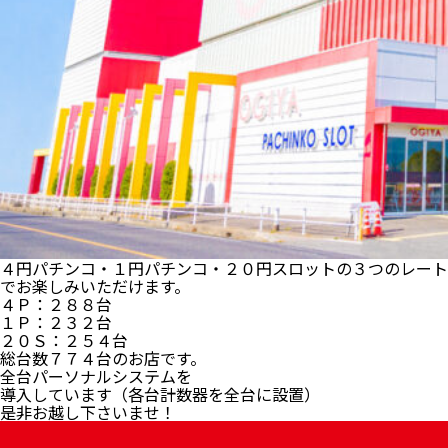
４円パチンコ・１円パチンコ・２０円スロットの３つのレート
でお楽しみいただけます。
４Ｐ：２８８台
１Ｐ：２３２台
２０Ｓ：２５４台
総台数７７４台のお店です。
全台パーソナルシステムを
導入しています（各台計数器を全台に設置）
是非お越し下さいませ！