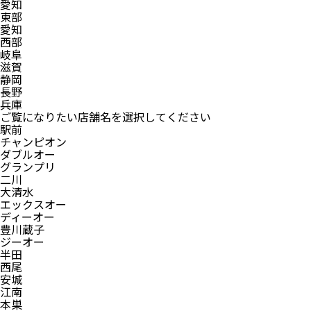
愛知
東部
愛知
西部
岐阜
滋賀
静岡
長野
兵庫
ご覧になりたい店舗名を選択してください
駅前
チャンピオン
ダブルオー
グランプリ
二川
大清水
エックスオー
ディーオー
豊川蔵子
ジーオー
半田
西尾
安城
江南
本巣