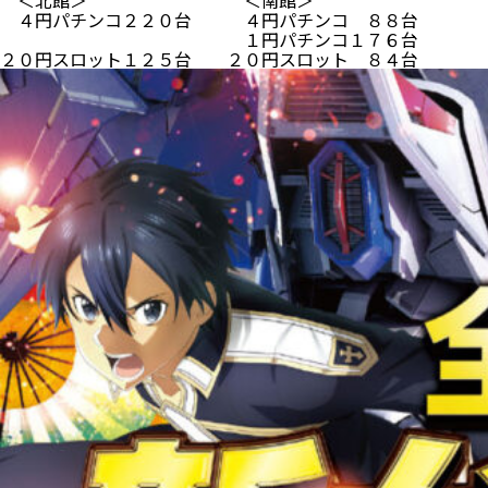
＜北館＞ ＜南館＞
４円パチンコ２２０台 ４円パチンコ ８８台
１円パチンコ１７６台
２０円スロット１２５台 ２０円スロット ８４台