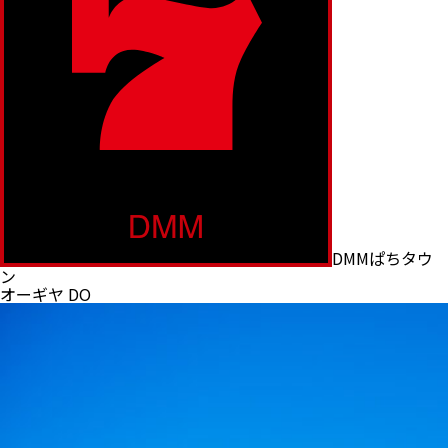
DMMぱちタウ
ン
オーギヤ DO