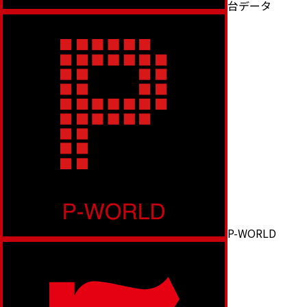
台データ
P-WORLD