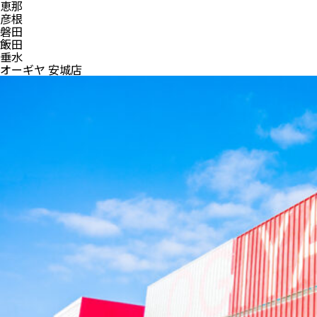
恵那
彦根
磐田
飯田
垂水
オーギヤ 安城店