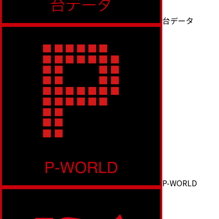
台データ
P-WORLD