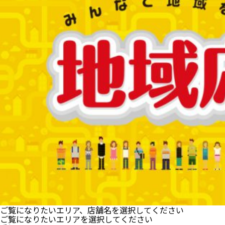
ご覧になりたいエリア、店舗名を選択してください
ご覧になりたいエリアを選択してください