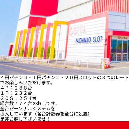
４円パチンコ・１円パチンコ・２０円スロットの３つのレート
でお楽しみいただけます。
４Ｐ：２８８台
１Ｐ：２３２台
２０Ｓ：２５４台
総台数７７４台のお店です。
全台パーソナルシステムを
導入しています（各台計数器を全台に設置）
是非お越し下さいませ！