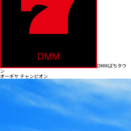
DMMぱちタウ
ン
オーギヤ チャンピオン