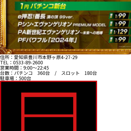
住所：愛知県豊川市本野ヶ原4-27-29
TEL：
0533-89-2600
営業時間：9:00～22:45
台数：パチンコ 360台 / スロット 180台
駐車場：500台