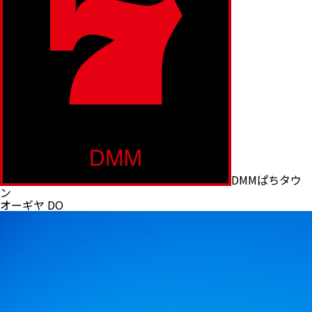
DMMぱちタウ
ン
オーギヤ DO