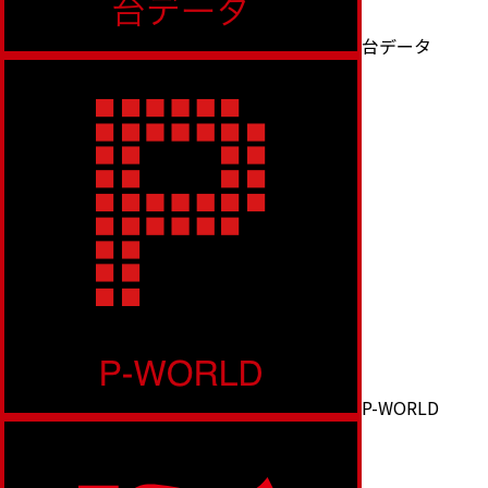
台データ
P-WORLD