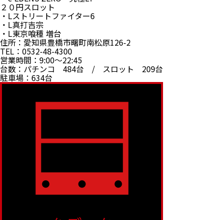
２０円スロット
・Lストリートファイター6
・L真打吉宗
・L東京喰種 増台
住所：愛知県豊橋市曙町南松原126-2
TEL：
0532-48-4300
営業時間：9:00～22:45
台数：パチンコ 484台 / スロット 209台
駐車場：634台