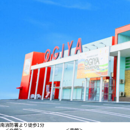
南消防署より徒歩1分