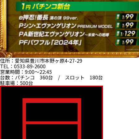
住所：愛知県豊川市本野ヶ原4-27-29
TEL：
0533-89-2600
営業時間：9:00～22:45
台数：パチンコ 360台 / スロット 180台
駐車場：500台