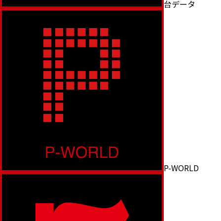
台データ
P-WORLD