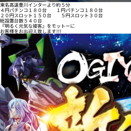
東名高速豊川インターより約５分
４円パチンコ１８０台 １円パチンコ１８０台
２０円スロット１５０台 ５円スロット３０台
総設置台数５４０台
『明るく元気な接客』をモットーに
お客様をお出迎え致します!!!