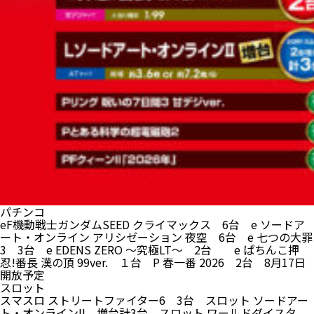
パチンコ
eF機動戦士ガンダムSEED クライマックス 6台 e ソードア
ート・オンライン アリシゼーション 夜空 6台 e 七つの大罪
3 3台 e EDENS ZERO ～究極LT～ 2台 e ぱちんこ押
忍!番長 漢の頂 99ver. １台 P 春一番 2026 2台 8月17日
開放予定
スロット
スマスロ ストリートファイター6 3台 スロット ソードアー
ト・オンラインII 増台計3台 スロット ワールドダイスタ