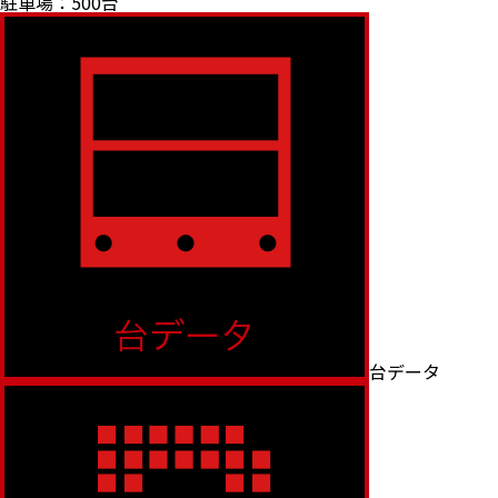
駐車場：500台
台データ