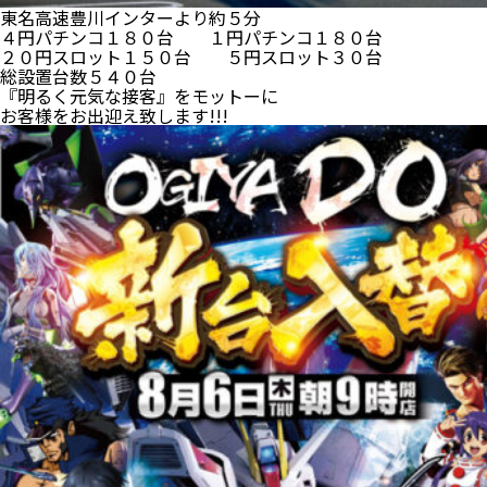
東名高速豊川インターより約５分
４円パチンコ１８０台 １円パチンコ１８０台
２０円スロット１５０台 ５円スロット３０台
総設置台数５４０台
『明るく元気な接客』をモットーに
お客様をお出迎え致します!!!