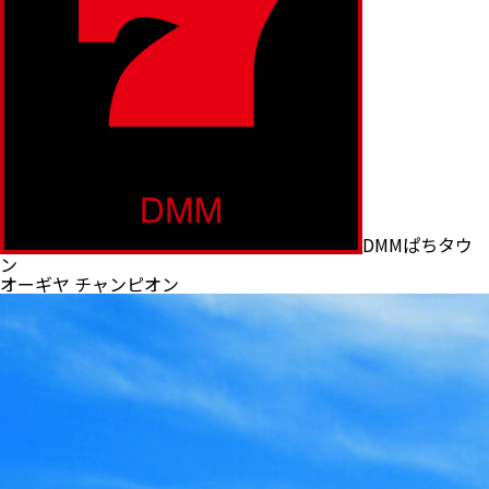
DMMぱちタウ
ン
オーギヤ チャンピオン