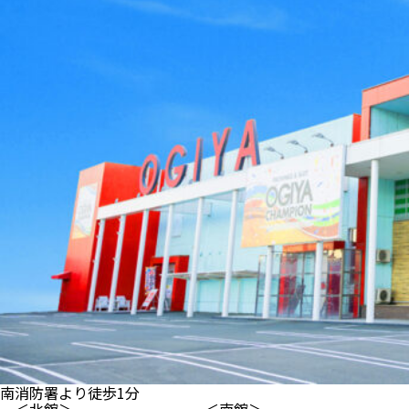
南消防署より徒歩1分