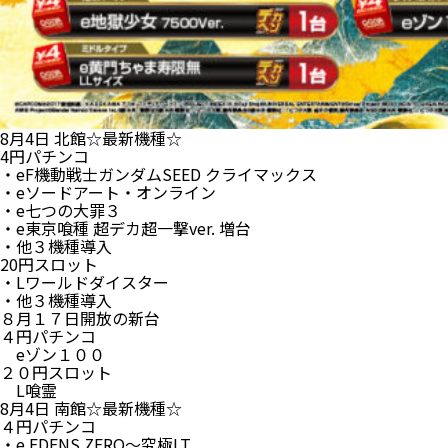
8月4日 北館☆最新機種☆
4円パチンコ
・eF機動戦士ガンダムSEED クライマックス
・eソードアート・オンライン
・e七つの大罪３
・e東京喰種 超デカ超一撃ver. 増台
・他３機種導入
20円スロット
・Lワールドダイスター
・他３機種導入
８月１７日開放の新台
４円パチンコ
eゾン１００
２０円スロット
L喰霊
8月4日 南館☆最新機種☆
４円パチンコ
・e EDENS ZERO～究極LT