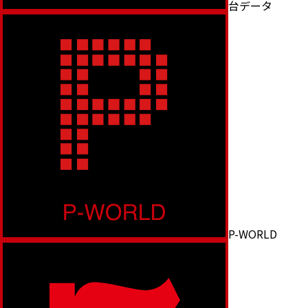
台データ
P-WORLD