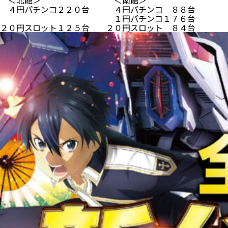
＜北館＞ ＜南館＞
４円パチンコ２２０台 ４円パチンコ ８８台
１円パチンコ１７６台
２０円スロット１２５台 ２０円スロット ８４台