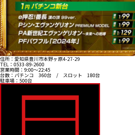
住所：愛知県豊川市本野ヶ原4-27-29
TEL：
0533-89-2600
営業時間：9:00～22:45
台数：パチンコ 360台 / スロット 180台
駐車場：500台