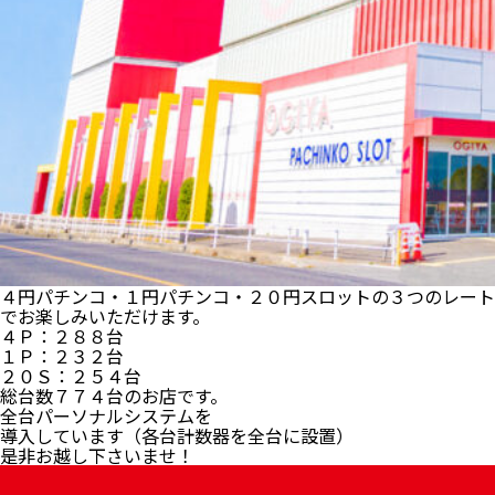
４円パチンコ・１円パチンコ・２０円スロットの３つのレート
でお楽しみいただけます。
４Ｐ：２８８台
１Ｐ：２３２台
２０Ｓ：２５４台
総台数７７４台のお店です。
全台パーソナルシステムを
導入しています（各台計数器を全台に設置）
是非お越し下さいませ！