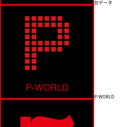
台データ
P-WORLD