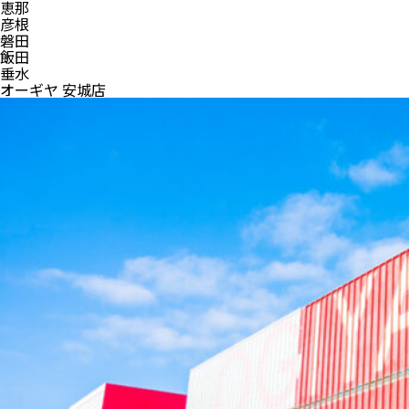
恵那
彦根
磐田
飯田
垂水
オーギヤ 安城店