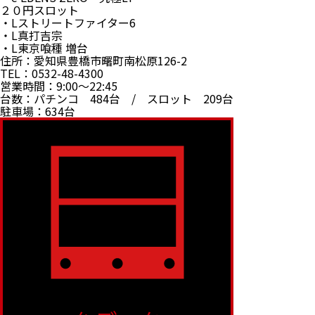
２０円スロット
・Lストリートファイター6
・L真打吉宗
・L東京喰種 増台
住所：愛知県豊橋市曙町南松原126-2
TEL：
0532-48-4300
営業時間：9:00～22:45
台数：パチンコ 484台 / スロット 209台
駐車場：634台