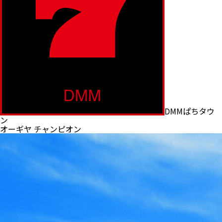
DMMぱちタウ
ン
オーギヤ チャンピオン