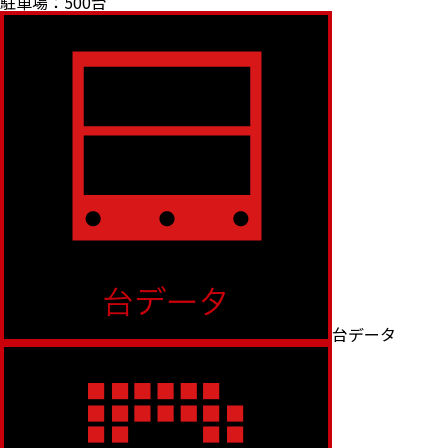
駐車場：500台
台データ