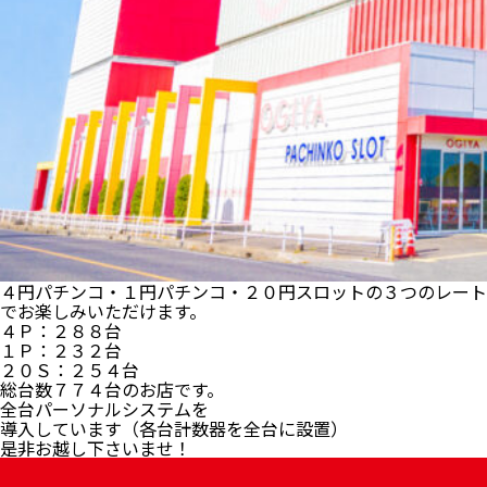
４円パチンコ・１円パチンコ・２０円スロットの３つのレート
でお楽しみいただけます。
４Ｐ：２８８台
１Ｐ：２３２台
２０Ｓ：２５４台
総台数７７４台のお店です。
全台パーソナルシステムを
導入しています（各台計数器を全台に設置）
是非お越し下さいませ！