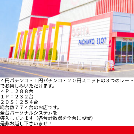
４円パチンコ・１円パチンコ・２０円スロットの３つのレート
でお楽しみいただけます。
４Ｐ：２８８台
１Ｐ：２３２台
２０Ｓ：２５４台
総台数７７４台のお店です。
全台パーソナルシステムを
導入しています（各台計数器を全台に設置）
是非お越し下さいませ！