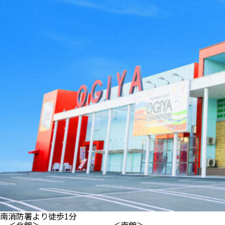
南消防署より徒歩1分