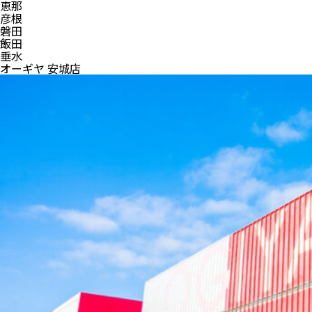
恵那
彦根
磐田
飯田
垂水
オーギヤ 安城店