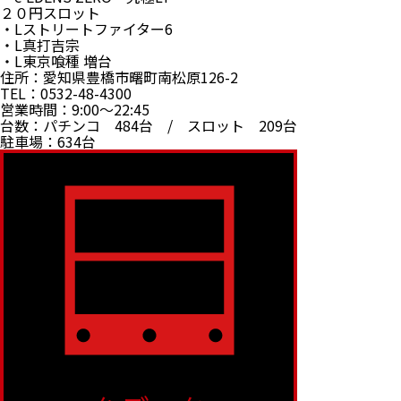
２０円スロット
・Lストリートファイター6
・L真打吉宗
・L東京喰種 増台
住所：愛知県豊橋市曙町南松原126-2
TEL：
0532-48-4300
営業時間：9:00～22:45
台数：パチンコ 484台 / スロット 209台
駐車場：634台