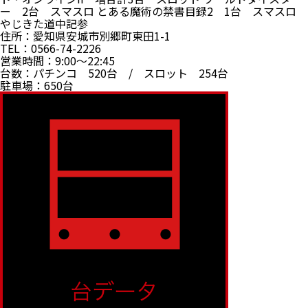
ー 2台 スマスロ とある魔術の禁書目録2 1台 スマスロ
やじきた道中記参
住所：愛知県安城市別郷町東田1-1
TEL：
0566-74-2226
営業時間：9:00～22:45
台数：パチンコ 520台 / スロット 254台
駐車場：650台