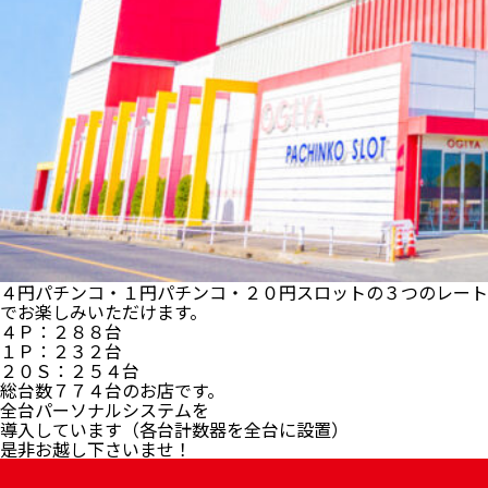
４円パチンコ・１円パチンコ・２０円スロットの３つのレート
でお楽しみいただけます。
４Ｐ：２８８台
１Ｐ：２３２台
２０Ｓ：２５４台
総台数７７４台のお店です。
全台パーソナルシステムを
導入しています（各台計数器を全台に設置）
是非お越し下さいませ！