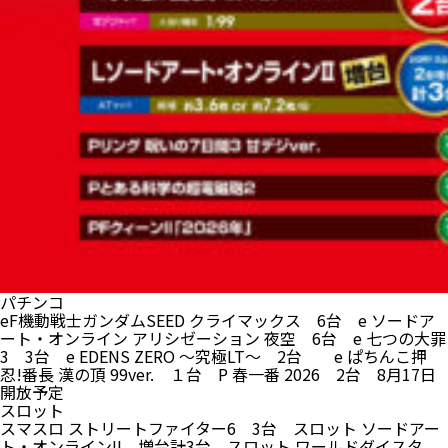
パチンコ
eF機動戦士ガンダムSEED クライマックス 6台 e ソードア
ート・オンライン アリシゼーション 夜空 6台 e 七つの大罪
3 3台 e EDENS ZERO ～究極LT～ 2台 e ぱちんこ押
忍!番長 漢の頂 99ver. １台 P 春一番 2026 2台 8月17日
開放予定
スロット
スマスロ ストリートファイター6 3台 スロット ソードアー
ト・オンラインII 増台計3台 スロット ワールドダイスタ