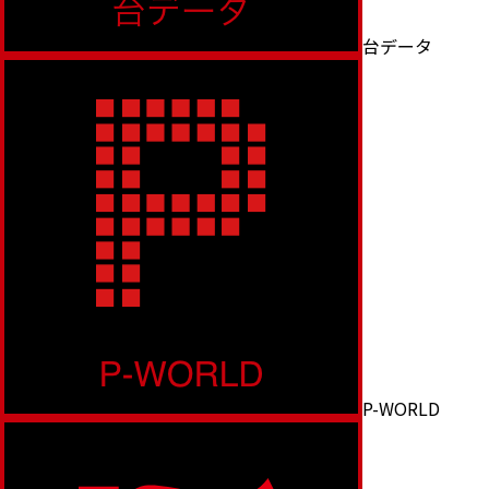
台データ
P-WORLD