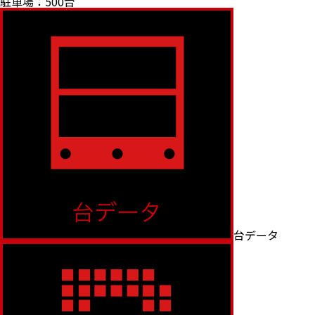
駐車場：500台
台データ