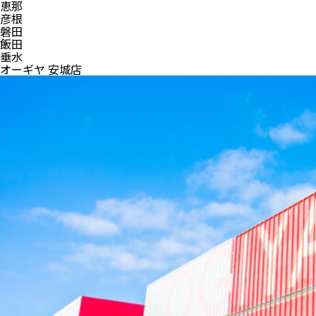
恵那
彦根
磐田
飯田
垂水
オーギヤ 安城店