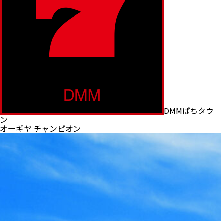
DMMぱちタウ
ン
オーギヤ チャンピオン