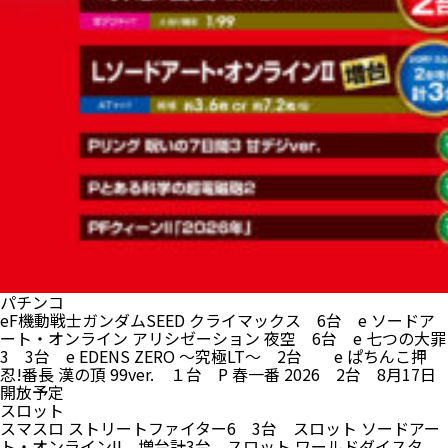
パチンコ
eF機動戦士ガンダムSEED クライマックス 6台 e ソードア
ート・オンライン アリシゼーション 夜空 6台 e 七つの大罪
3 3台 e EDENS ZERO ～究極LT～ 2台 e ぱちんこ押
忍!番長 漢の頂 99ver. １台 P 春一番 2026 2台 8月17日
開放予定
スロット
スマスロ ストリートファイター6 3台 スロット ソードアー
ト・オンラインII 増台計3台 スロット ワールドダイスタ