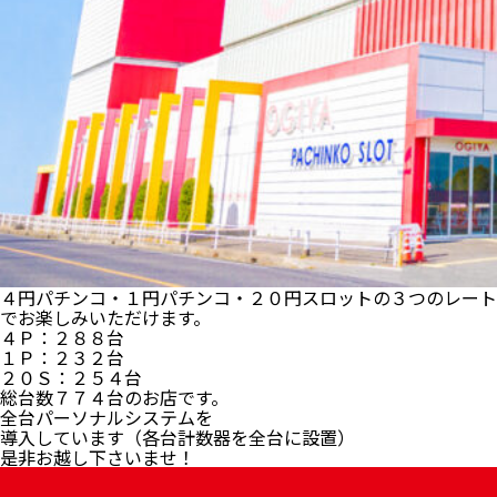
４円パチンコ・１円パチンコ・２０円スロットの３つのレート
でお楽しみいただけます。
４Ｐ：２８８台
１Ｐ：２３２台
２０Ｓ：２５４台
総台数７７４台のお店です。
全台パーソナルシステムを
導入しています（各台計数器を全台に設置）
是非お越し下さいませ！