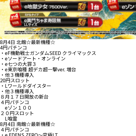
8月4日 北館☆最新機種☆
4円パチンコ
・eF機動戦士ガンダムSEED クライマックス
・eソードアート・オンライン
・e七つの大罪３
・e東京喰種 超デカ超一撃ver. 増台
・他３機種導入
20円スロット
・Lワールドダイスター
・他３機種導入
８月１７日開放の新台
４円パチンコ
eゾン１００
２０円スロット
L喰霊
8月4日 南館☆最新機種☆
４円パチンコ
・e EDENS ZERO～究極LT