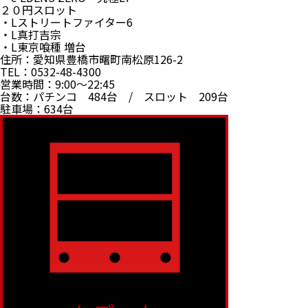
２０円スロット
・Lストリートファイター6
・L真打吉宗
・L東京喰種 増台
住所：愛知県豊橋市曙町南松原126-2
TEL：
0532-48-4300
営業時間：9:00～22:45
台数：パチンコ 484台 / スロット 209台
駐車場：634台