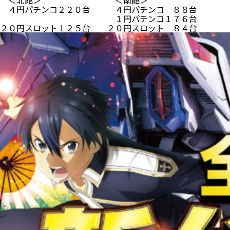
＜北館＞ ＜南館＞
４円パチンコ２２０台 ４円パチンコ ８８台
１円パチンコ１７６台
２０円スロット１２５台 ２０円スロット ８４台