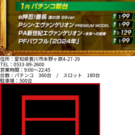
住所：愛知県豊川市本野ヶ原4-27-29
TEL：
0533-89-2600
営業時間：9:00～22:45
台数：パチンコ 360台 / スロット 180台
駐車場：500台