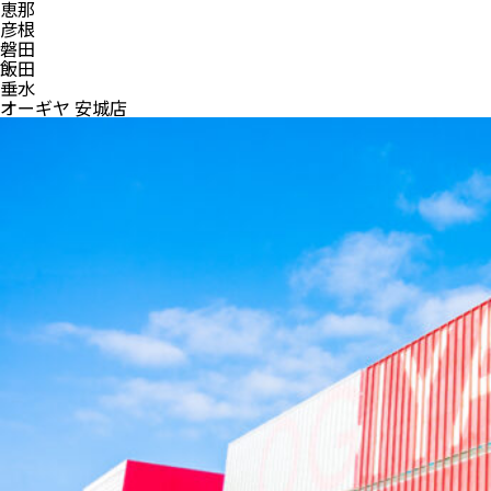
恵那
彦根
磐田
飯田
垂水
オーギヤ 安城店