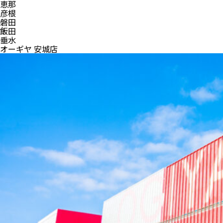
恵那
彦根
磐田
飯田
垂水
オーギヤ 安城店