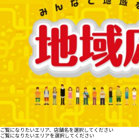
ご覧になりたいエリア、店舗名を選択してください
ご覧になりたいエリアを選択してください