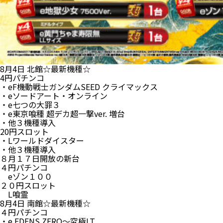
8月4日 北館☆最新機種☆
4円パチンコ
・eF機動戦士ガンダムSEED クライマックス
・eソードアート・オンライン
・e七つの大罪３
・e東京喰種 超デカ超一撃ver. 増台
・他３機種導入
20円スロット
・Lワールドダイスター
・他３機種導入
８月１７日開放の新台
４円パチンコ
eゾン１００
２０円スロット
L喰霊
8月4日 南館☆最新機種☆
４円パチンコ
・e EDENS ZERO～究極LT