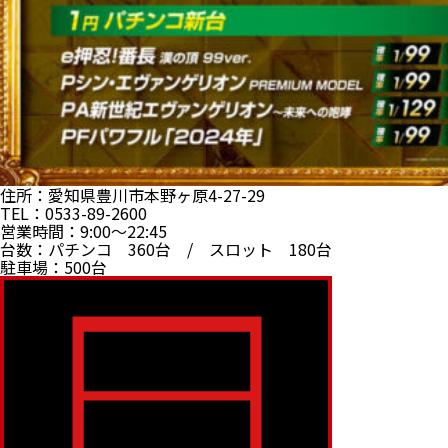
住所：愛知県豊川市本野ヶ原4-27-29
TEL：
0533-89-2600
営業時間：9:00～22:45
台数：パチンコ 360台 / スロット 180台
駐車場：500台