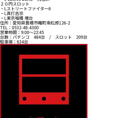
２０円スロット
・Lストリートファイター6
・L真打吉宗
・L東京喰種 増台
住所：愛知県豊橋市曙町南松原126-2
TEL：
0532-48-4300
営業時間：9:00～22:45
台数：パチンコ 484台 / スロット 209台
駐車場：634台