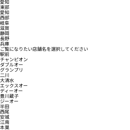
愛知
東部
愛知
西部
岐阜
滋賀
静岡
長野
兵庫
ご覧になりたい店舗名を選択してください
駅前
チャンピオン
ダブルオー
グランプリ
二川
大清水
エックスオー
ディーオー
豊川蔵子
ジーオー
半田
西尾
安城
江南
本巣