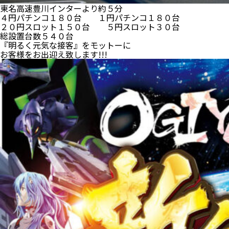
東名高速豊川インターより約５分
４円パチンコ１８０台 １円パチンコ１８０台
２０円スロット１５０台 ５円スロット３０台
総設置台数５４０台
『明るく元気な接客』をモットーに
お客様をお出迎え致します!!!