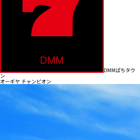
DMMぱちタウ
ン
オーギヤ チャンピオン