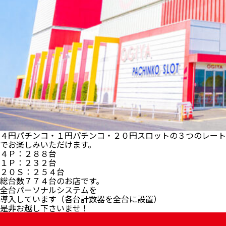
４円パチンコ・１円パチンコ・２０円スロットの３つのレート
でお楽しみいただけます。
４Ｐ：２８８台
１Ｐ：２３２台
２０Ｓ：２５４台
総台数７７４台のお店です。
全台パーソナルシステムを
導入しています（各台計数器を全台に設置）
是非お越し下さいませ！