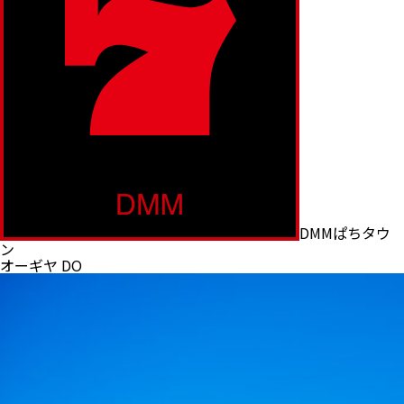
DMMぱちタウ
ン
オーギヤ DO