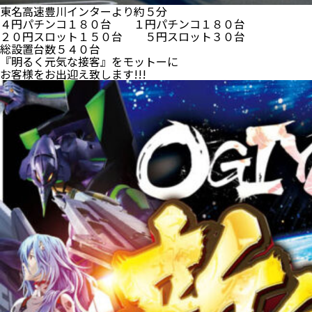
東名高速豊川インターより約５分
４円パチンコ１８０台 １円パチンコ１８０台
２０円スロット１５０台 ５円スロット３０台
総設置台数５４０台
『明るく元気な接客』をモットーに
お客様をお出迎え致します!!!