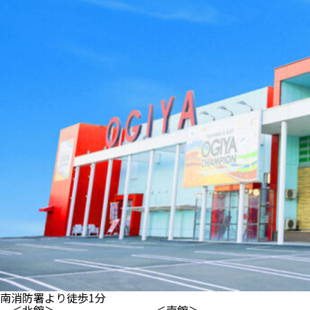
南消防署より徒歩1分