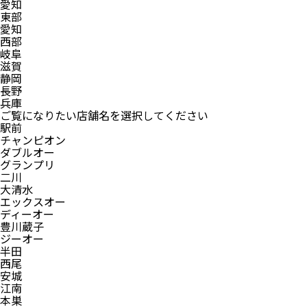
愛知
東部
愛知
西部
岐阜
滋賀
静岡
長野
兵庫
ご覧になりたい店舗名を選択してください
駅前
チャンピオン
ダブルオー
グランプリ
二川
大清水
エックスオー
ディーオー
豊川蔵子
ジーオー
半田
西尾
安城
江南
本巣