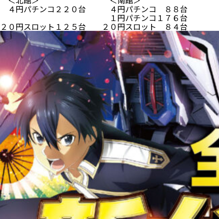
＜北館＞ ＜南館＞
４円パチンコ２２０台 ４円パチンコ ８８台
１円パチンコ１７６台
２０円スロット１２５台 ２０円スロット ８４台