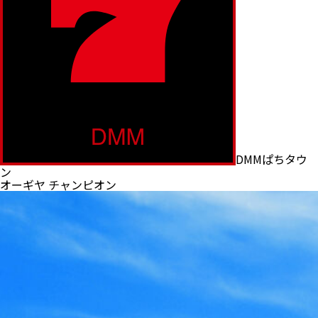
DMMぱちタウ
ン
オーギヤ チャンピオン