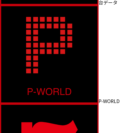
台データ
P-WORLD