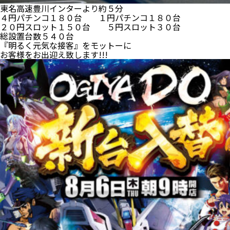
東名高速豊川インターより約５分
４円パチンコ１８０台 １円パチンコ１８０台
２０円スロット１５０台 ５円スロット３０台
総設置台数５４０台
『明るく元気な接客』をモットーに
お客様をお出迎え致します!!!