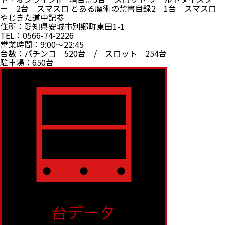
ー 2台 スマスロ とある魔術の禁書目録2 1台 スマスロ
やじきた道中記参
住所：愛知県安城市別郷町東田1-1
TEL：
0566-74-2226
営業時間：9:00～22:45
台数：パチンコ 520台 / スロット 254台
駐車場：650台