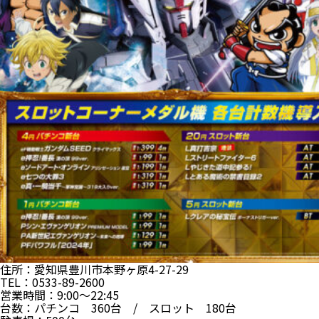
住所：愛知県豊川市本野ヶ原4-27-29
TEL：
0533-89-2600
営業時間：9:00～22:45
台数：パチンコ 360台 / スロット 180台