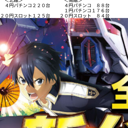
＜北館＞ ＜南館＞
４円パチンコ２２０台 ４円パチンコ ８８台
１円パチンコ１７６台
２０円スロット１２５台 ２０円スロット ８４台