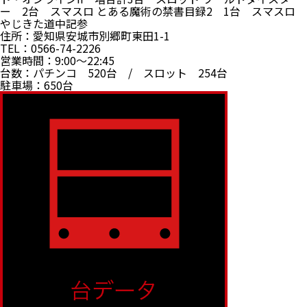
ー 2台 スマスロ とある魔術の禁書目録2 1台 スマスロ
やじきた道中記参
住所：愛知県安城市別郷町東田1-1
TEL：
0566-74-2226
営業時間：9:00～22:45
台数：パチンコ 520台 / スロット 254台
駐車場：650台