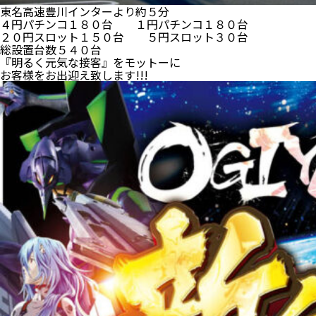
東名高速豊川インターより約５分
４円パチンコ１８０台 １円パチンコ１８０台
２０円スロット１５０台 ５円スロット３０台
総設置台数５４０台
『明るく元気な接客』をモットーに
お客様をお出迎え致します!!!