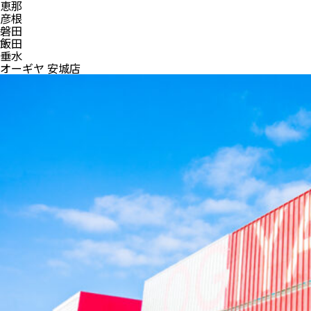
恵那
彦根
磐田
飯田
垂水
オーギヤ 安城店