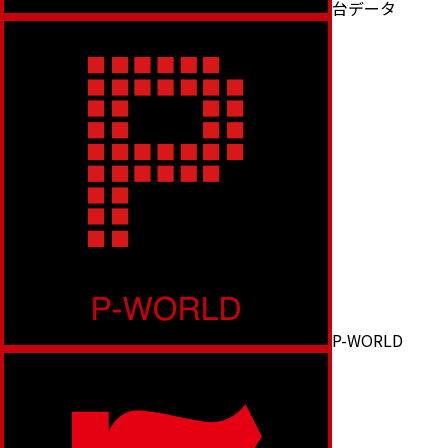
台データ
P-WORLD