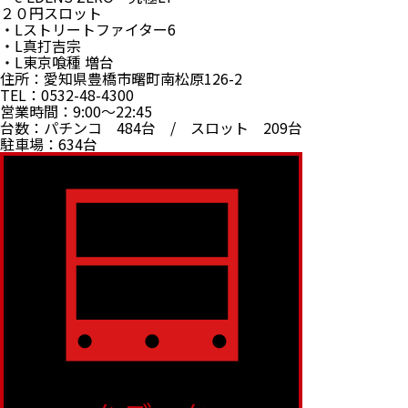
２０円スロット
・Lストリートファイター6
・L真打吉宗
・L東京喰種 増台
住所：愛知県豊橋市曙町南松原126-2
TEL：
0532-48-4300
営業時間：9:00～22:45
台数：パチンコ 484台 / スロット 209台
駐車場：634台