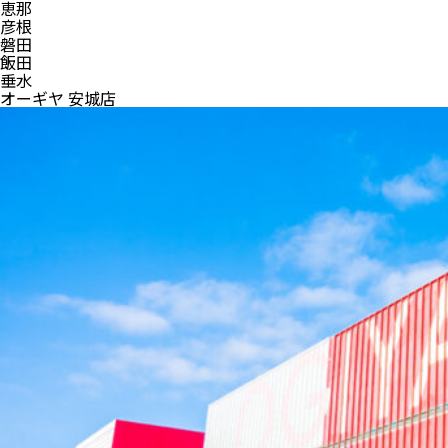
恵那
彦根
磐田
飯田
垂水
オーギヤ 安城店