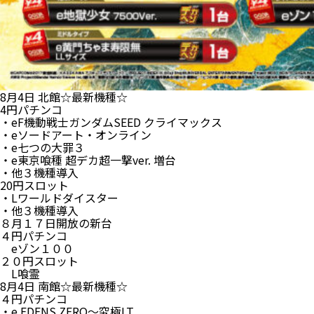
8月4日 北館☆最新機種☆
4円パチンコ
・eF機動戦士ガンダムSEED クライマックス
・eソードアート・オンライン
・e七つの大罪３
・e東京喰種 超デカ超一撃ver. 増台
・他３機種導入
20円スロット
・Lワールドダイスター
・他３機種導入
８月１７日開放の新台
４円パチンコ
eゾン１００
２０円スロット
L喰霊
8月4日 南館☆最新機種☆
４円パチンコ
・e EDENS ZERO～究極LT