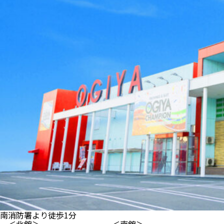
南消防署より徒歩1分