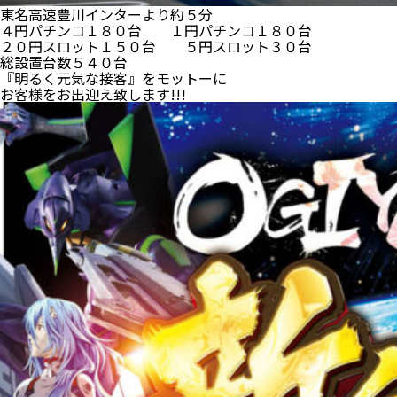
東名高速豊川インターより約５分
４円パチンコ１８０台 １円パチンコ１８０台
２０円スロット１５０台 ５円スロット３０台
総設置台数５４０台
『明るく元気な接客』をモットーに
お客様をお出迎え致します!!!