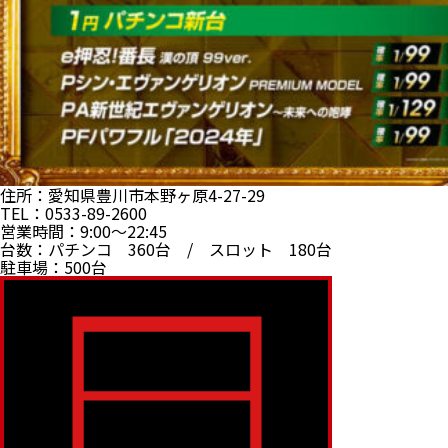
住所：愛知県豊川市本野ヶ原4-27-29
TEL：
0533-89-2600
営業時間：9:00～22:45
台数：パチンコ 360台 / スロット 180台
駐車場：500台