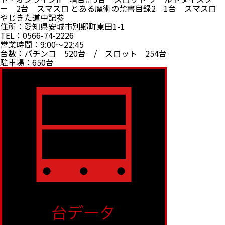
ー 2台 スマスロ とある魔術の禁書目録2 1台 スマスロ
やじきた道中記参
住所：愛知県安城市別郷町東田1-1
TEL：
0566-74-2226
営業時間：9:00～22:45
台数：パチンコ 520台 / スロット 254台
駐車場：650台