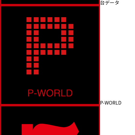
台データ
P-WORLD