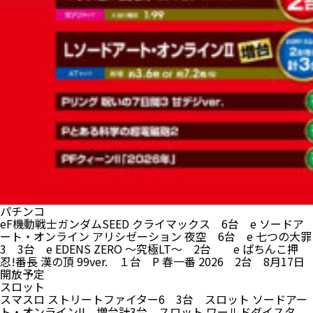
パチンコ
eF機動戦士ガンダムSEED クライマックス 6台 e ソードア
ート・オンライン アリシゼーション 夜空 6台 e 七つの大罪
3 3台 e EDENS ZERO ～究極LT～ 2台 e ぱちんこ押
忍!番長 漢の頂 99ver. １台 P 春一番 2026 2台 8月17日
開放予定
スロット
スマスロ ストリートファイター6 3台 スロット ソードアー
ト・オンラインII 増台計3台 スロット ワールドダイスタ