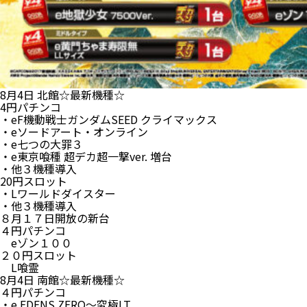
8月4日 北館☆最新機種☆
4円パチンコ
・eF機動戦士ガンダムSEED クライマックス
・eソードアート・オンライン
・e七つの大罪３
・e東京喰種 超デカ超一撃ver. 増台
・他３機種導入
20円スロット
・Lワールドダイスター
・他３機種導入
８月１７日開放の新台
４円パチンコ
eゾン１００
２０円スロット
L喰霊
8月4日 南館☆最新機種☆
４円パチンコ
・e EDENS ZERO～究極LT