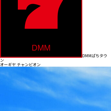
DMMぱちタウ
ン
オーギヤ チャンピオン