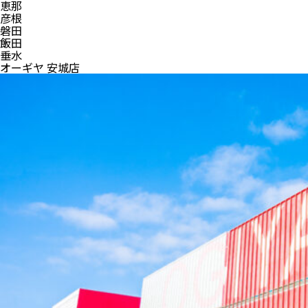
恵那
彦根
磐田
飯田
垂水
オーギヤ 安城店