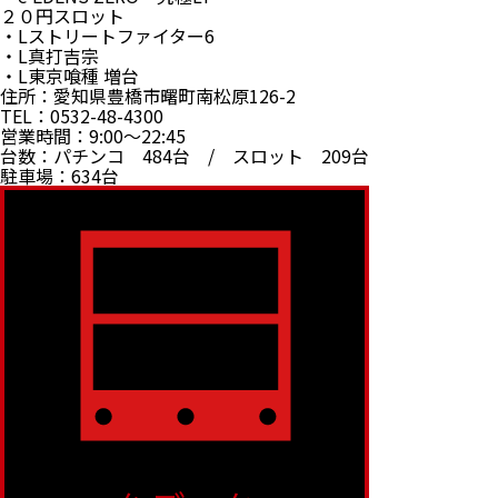
２０円スロット
・Lストリートファイター6
・L真打吉宗
・L東京喰種 増台
住所：愛知県豊橋市曙町南松原126-2
TEL：
0532-48-4300
営業時間：9:00～22:45
台数：パチンコ 484台 / スロット 209台
駐車場：634台