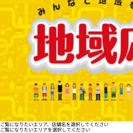
ご覧になりたいエリア、店舗名を選択してください
ご覧になりたいエリアを選択してください