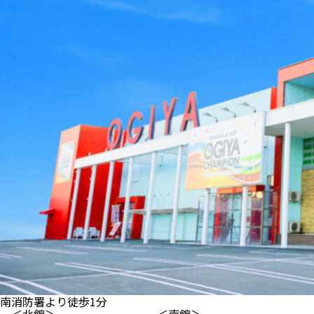
南消防署より徒歩1分