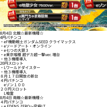
8月4日 北館☆最新機種☆
4円パチンコ
・eF機動戦士ガンダムSEED クライマックス
・eソードアート・オンライン
・e七つの大罪３
・e東京喰種 超デカ超一撃ver. 増台
・他３機種導入
20円スロット
・Lワールドダイスター
・他３機種導入
８月１７日開放の新台
４円パチンコ
eゾン１００
２０円スロット
L喰霊
8月4日 南館☆最新機種☆
４円パチンコ
・e EDENS ZERO～究極LT