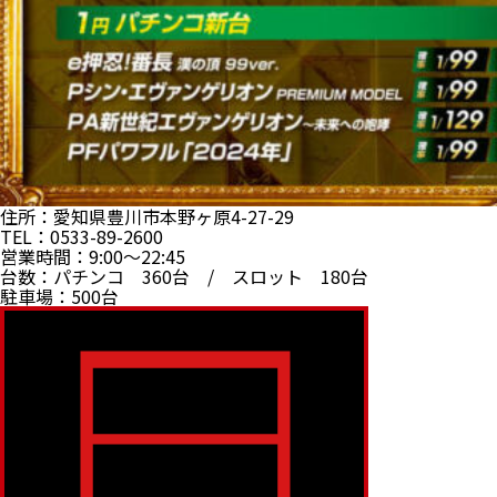
住所：愛知県豊川市本野ヶ原4-27-29
TEL：
0533-89-2600
営業時間：9:00～22:45
台数：パチンコ 360台 / スロット 180台
駐車場：500台