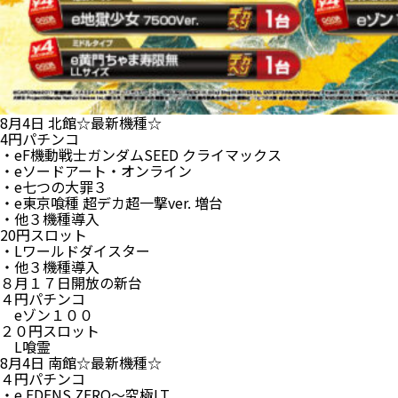
8月4日 北館☆最新機種☆
4円パチンコ
・eF機動戦士ガンダムSEED クライマックス
・eソードアート・オンライン
・e七つの大罪３
・e東京喰種 超デカ超一撃ver. 増台
・他３機種導入
20円スロット
・Lワールドダイスター
・他３機種導入
８月１７日開放の新台
４円パチンコ
eゾン１００
２０円スロット
L喰霊
8月4日 南館☆最新機種☆
４円パチンコ
・e EDENS ZERO～究極LT