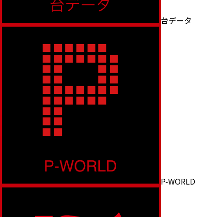
台データ
P-WORLD