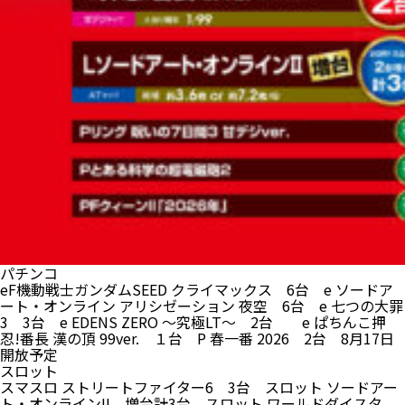
パチンコ
eF機動戦士ガンダムSEED クライマックス 6台 e ソードア
ート・オンライン アリシゼーション 夜空 6台 e 七つの大罪
3 3台 e EDENS ZERO ～究極LT～ 2台 e ぱちんこ押
忍!番長 漢の頂 99ver. １台 P 春一番 2026 2台 8月17日
開放予定
スロット
スマスロ ストリートファイター6 3台 スロット ソードアー
ト・オンラインII 増台計3台 スロット ワールドダイスタ