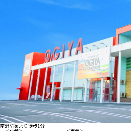
南消防署より徒歩1分