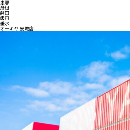
恵那
彦根
磐田
飯田
垂水
オーギヤ 安城店