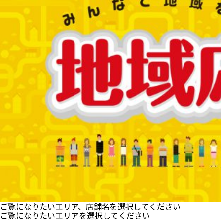
ご覧になりたいエリア、店舗名を選択してください
ご覧になりたいエリアを選択してください