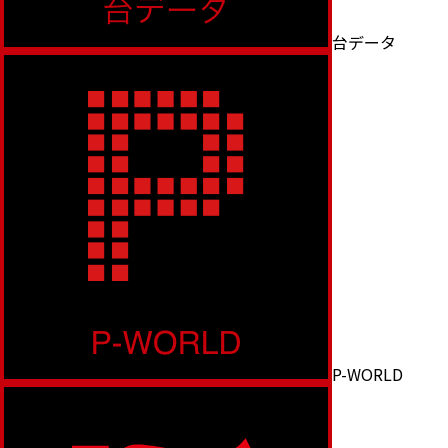
台データ
P-WORLD