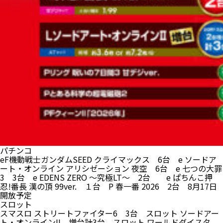
パチンコ
eF機動戦士ガンダムSEED クライマックス 6台 e ソードア
ート・オンライン アリシゼーション 夜空 6台 e 七つの大罪
3 3台 e EDENS ZERO ～究極LT～ 2台 e ぱちんこ押
忍!番長 漢の頂 99ver. １台 P 春一番 2026 2台 8月17日
開放予定
スロット
スマスロ ストリートファイター6 3台 スロット ソードアー
ト・オンラインII 増台計3台 スロット ワールドダイスタ