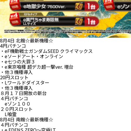
8月4日 北館☆最新機種☆
4円パチンコ
・eF機動戦士ガンダムSEED クライマックス
・eソードアート・オンライン
・e七つの大罪３
・e東京喰種 超デカ超一撃ver. 増台
・他３機種導入
20円スロット
・Lワールドダイスター
・他３機種導入
８月１７日開放の新台
４円パチンコ
eゾン１００
２０円スロット
L喰霊
8月4日 南館☆最新機種☆
４円パチンコ
・e EDENS ZERO～究極LT