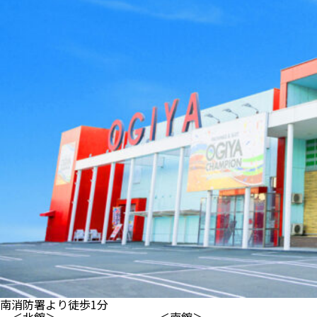
南消防署より徒歩1分