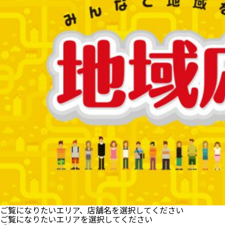
ご覧になりたいエリア、店舗名を選択してください
ご覧になりたいエリアを選択してください