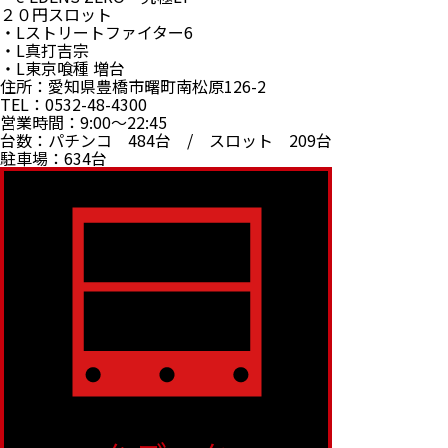
２０円スロット
・Lストリートファイター6
・L真打吉宗
・L東京喰種 増台
住所：愛知県豊橋市曙町南松原126-2
TEL：
0532-48-4300
営業時間：9:00～22:45
台数：パチンコ 484台 / スロット 209台
駐車場：634台