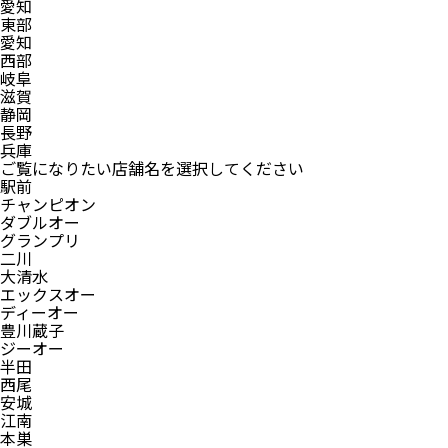
愛知
東部
愛知
西部
岐阜
滋賀
静岡
長野
兵庫
ご覧になりたい店舗名を選択してください
駅前
チャンピオン
ダブルオー
グランプリ
二川
大清水
エックスオー
ディーオー
豊川蔵子
ジーオー
半田
西尾
安城
江南
本巣