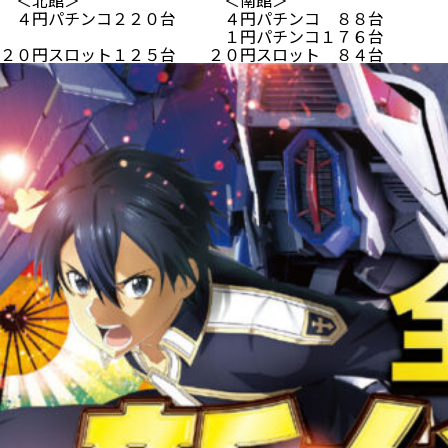
＜北館＞ ＜南館＞
４円パチンコ２２０台 ４円パチンコ ８８台
１円パチンコ１７６台
２０円スロット１２５台 ２０円スロット ８４台