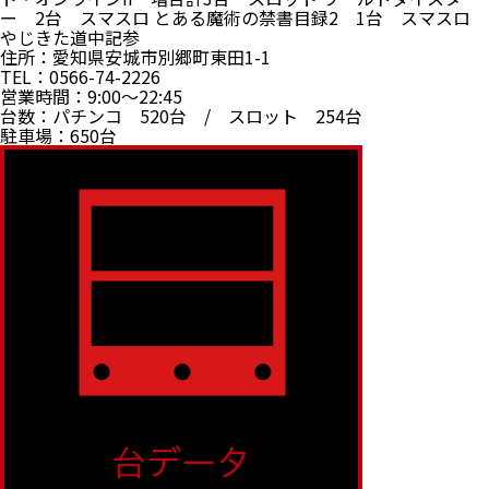
ー 2台 スマスロ とある魔術の禁書目録2 1台 スマスロ
やじきた道中記参
住所：愛知県安城市別郷町東田1-1
TEL：
0566-74-2226
営業時間：9:00～22:45
台数：パチンコ 520台 / スロット 254台
駐車場：650台