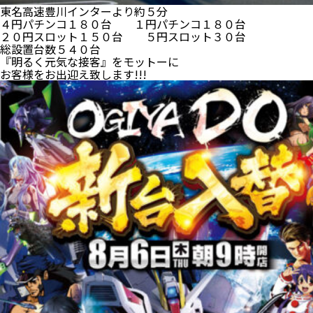
東名高速豊川インターより約５分
４円パチンコ１８０台 １円パチンコ１８０台
２０円スロット１５０台 ５円スロット３０台
総設置台数５４０台
『明るく元気な接客』をモットーに
お客様をお出迎え致します!!!