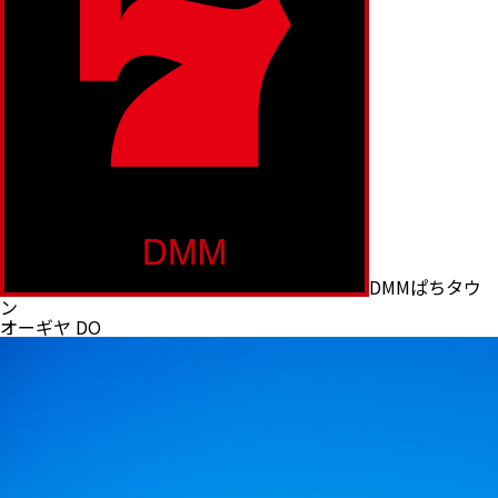
DMMぱちタウ
ン
オーギヤ DO