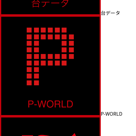
台データ
P-WORLD