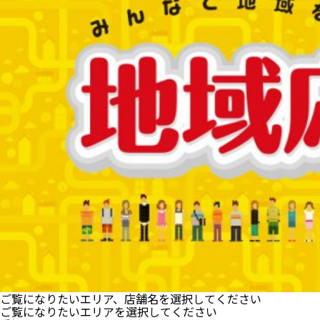
ご覧になりたいエリア、店舗名を選択してください
ご覧になりたいエリアを選択してください