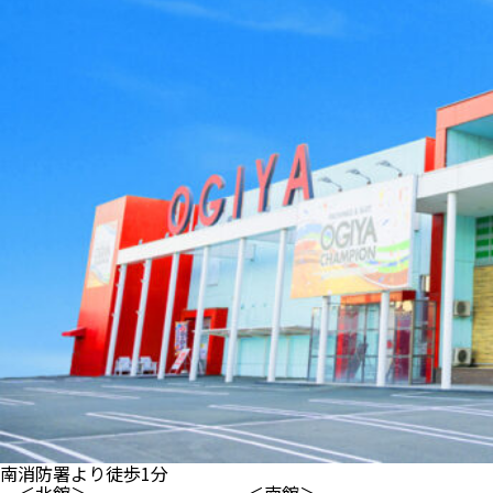
南消防署より徒歩1分