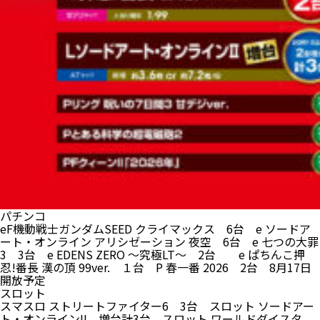
パチンコ
eF機動戦士ガンダムSEED クライマックス 6台 e ソードア
ート・オンライン アリシゼーション 夜空 6台 e 七つの大罪
3 3台 e EDENS ZERO ～究極LT～ 2台 e ぱちんこ押
忍!番長 漢の頂 99ver. １台 P 春一番 2026 2台 8月17日
開放予定
スロット
スマスロ ストリートファイター6 3台 スロット ソードアー
ト・オンラインII 増台計3台 スロット ワールドダイスタ