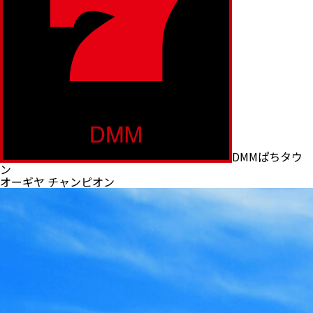
DMMぱちタウ
ン
オーギヤ チャンピオン