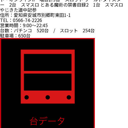
ー 2台 スマスロ とある魔術の禁書目録2 1台 スマスロ
やじきた道中記参
住所：愛知県安城市別郷町東田1-1
TEL：
0566-74-2226
営業時間：9:00～22:45
台数：パチンコ 520台 / スロット 254台
駐車場：650台