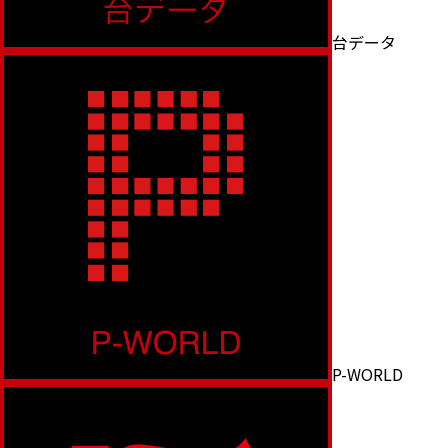
台データ
P-WORLD