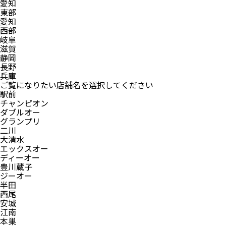
愛知
東部
愛知
西部
岐阜
滋賀
静岡
長野
兵庫
ご覧になりたい店舗名を選択してください
駅前
チャンピオン
ダブルオー
グランプリ
二川
大清水
エックスオー
ディーオー
豊川蔵子
ジーオー
半田
西尾
安城
江南
本巣