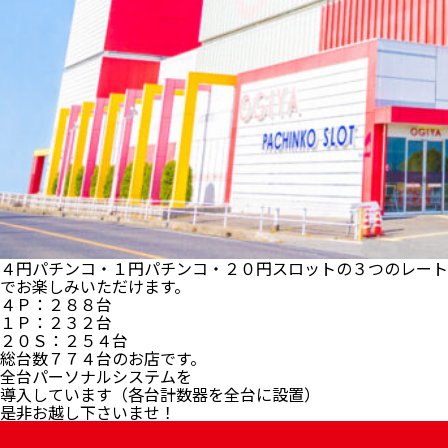
４円パチンコ・１円パチンコ・２０円スロットの３つのレート
でお楽しみいただけます。
４Ｐ：２８８台
１Ｐ：２３２台
２０Ｓ：２５４台
総台数７７４台のお店です。
全台パーソナルシステムを
導入しています（各台計数器を全台に設置）
是非お越し下さいませ！