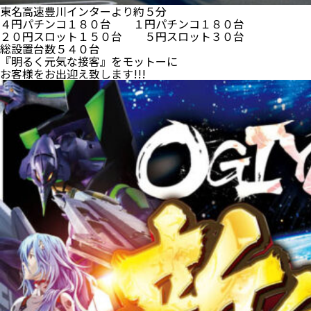
東名高速豊川インターより約５分
４円パチンコ１８０台 １円パチンコ１８０台
２０円スロット１５０台 ５円スロット３０台
総設置台数５４０台
『明るく元気な接客』をモットーに
お客様をお出迎え致します!!!