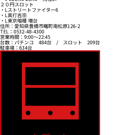
２０円スロット
・Lストリートファイター6
・L真打吉宗
・L東京喰種 増台
住所：愛知県豊橋市曙町南松原126-2
TEL：
0532-48-4300
営業時間：9:00～22:45
台数：パチンコ 484台 / スロット 209台
駐車場：634台