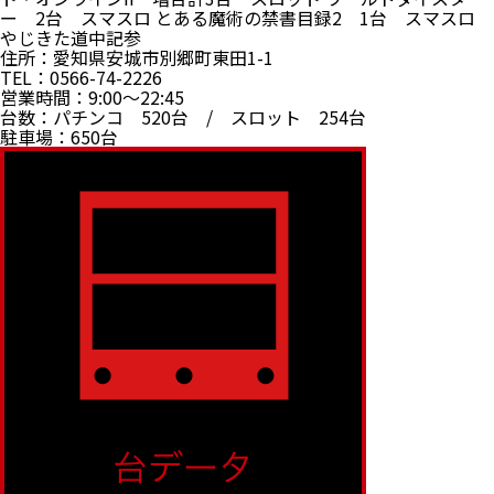
ー 2台 スマスロ とある魔術の禁書目録2 1台 スマスロ
やじきた道中記参
住所：愛知県安城市別郷町東田1-1
TEL：
0566-74-2226
営業時間：9:00～22:45
台数：パチンコ 520台 / スロット 254台
駐車場：650台