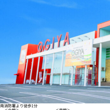
南消防署より徒歩1分