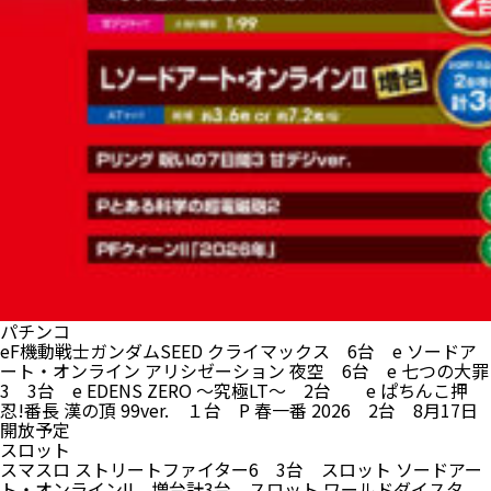
パチンコ
eF機動戦士ガンダムSEED クライマックス 6台 e ソードア
ート・オンライン アリシゼーション 夜空 6台 e 七つの大罪
3 3台 e EDENS ZERO ～究極LT～ 2台 e ぱちんこ押
忍!番長 漢の頂 99ver. １台 P 春一番 2026 2台 8月17日
開放予定
スロット
スマスロ ストリートファイター6 3台 スロット ソードアー
ト・オンラインII 増台計3台 スロット ワールドダイスタ