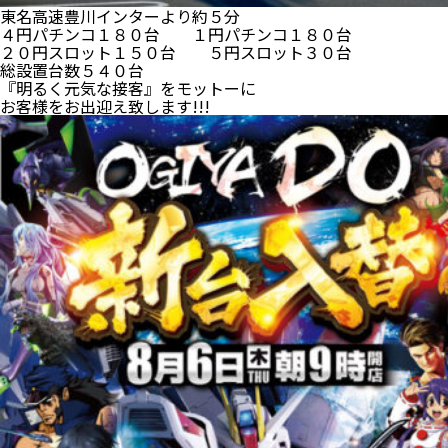
東名高速豊川インターより約５分
４円パチンコ１８０台 １円パチンコ１８０台
２０円スロット１５０台 ５円スロット３０台
総設置台数５４０台
『明るく元気な接客』をモットーに
お客様をお出迎え致します!!!