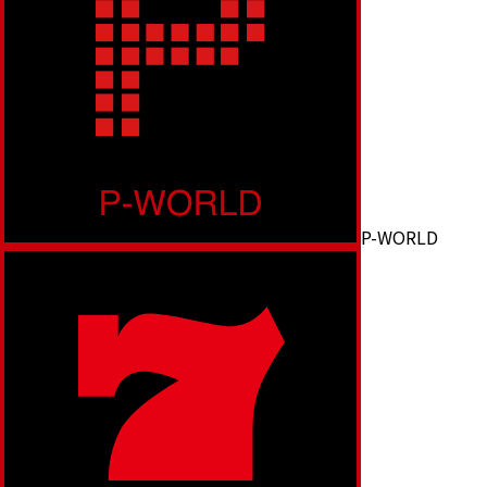
P-WORLD