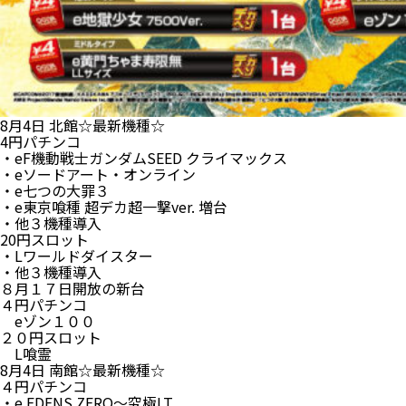
8月4日 北館☆最新機種☆
4円パチンコ
・eF機動戦士ガンダムSEED クライマックス
・eソードアート・オンライン
・e七つの大罪３
・e東京喰種 超デカ超一撃ver. 増台
・他３機種導入
20円スロット
・Lワールドダイスター
・他３機種導入
８月１７日開放の新台
４円パチンコ
eゾン１００
２０円スロット
L喰霊
8月4日 南館☆最新機種☆
４円パチンコ
・e EDENS ZERO～究極LT