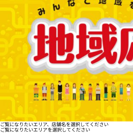
ご覧になりたいエリア、店舗名を選択してください
ご覧になりたいエリアを選択してください