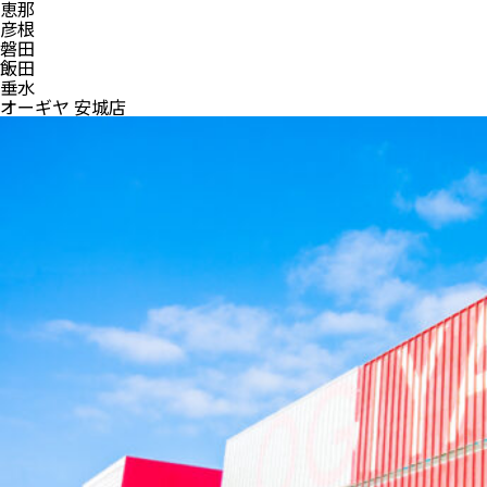
恵那
彦根
磐田
飯田
垂水
オーギヤ 安城店