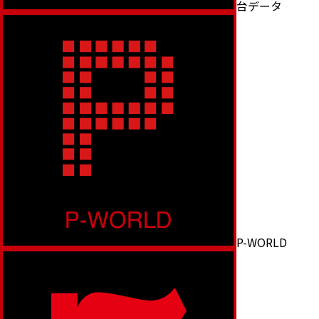
台データ
P-WORLD