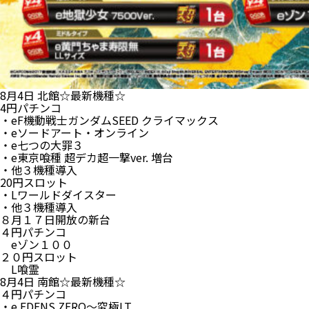
8月4日 北館☆最新機種☆
4円パチンコ
・eF機動戦士ガンダムSEED クライマックス
・eソードアート・オンライン
・e七つの大罪３
・e東京喰種 超デカ超一撃ver. 増台
・他３機種導入
20円スロット
・Lワールドダイスター
・他３機種導入
８月１７日開放の新台
４円パチンコ
eゾン１００
２０円スロット
L喰霊
8月4日 南館☆最新機種☆
４円パチンコ
・e EDENS ZERO～究極LT