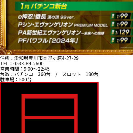
住所：愛知県豊川市本野ヶ原4-27-29
TEL：
0533-89-2600
営業時間：9:00～22:45
台数：パチンコ 360台 / スロット 180台
駐車場：500台