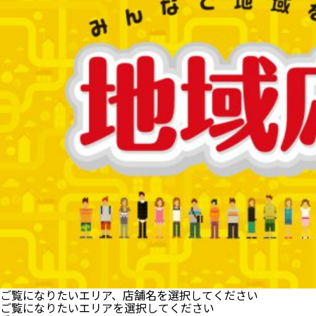
ご覧になりたいエリア、店舗名を選択してください
ご覧になりたいエリアを選択してください