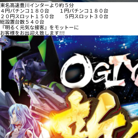
東名高速豊川インターより約５分
４円パチンコ１８０台 １円パチンコ１８０台
２０円スロット１５０台 ５円スロット３０台
総設置台数５４０台
『明るく元気な接客』をモットーに
お客様をお出迎え致します!!!