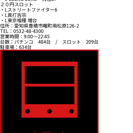
２０円スロット
・Lストリートファイター6
・L真打吉宗
・L東京喰種 増台
住所：愛知県豊橋市曙町南松原126-2
TEL：
0532-48-4300
営業時間：9:00～22:45
台数：パチンコ 484台 / スロット 209台
駐車場：634台