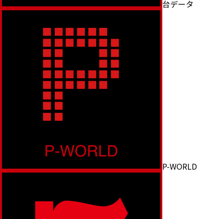
台データ
P-WORLD