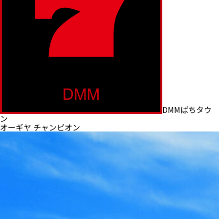
DMMぱちタウ
ン
オーギヤ チャンピオン