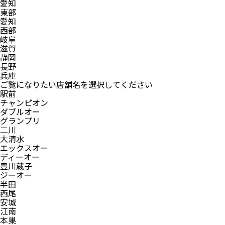
愛知
東部
愛知
西部
岐阜
滋賀
静岡
長野
兵庫
ご覧になりたい店舗名を選択してください
駅前
チャンピオン
ダブルオー
グランプリ
二川
大清水
エックスオー
ディーオー
豊川蔵子
ジーオー
半田
西尾
安城
江南
本巣