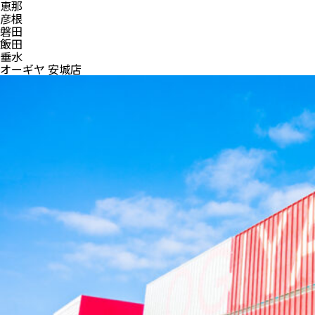
恵那
彦根
磐田
飯田
垂水
オーギヤ 安城店