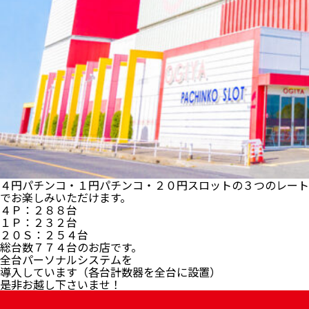
４円パチンコ・１円パチンコ・２０円スロットの３つのレート
でお楽しみいただけます。
４Ｐ：２８８台
１Ｐ：２３２台
２０Ｓ：２５４台
総台数７７４台のお店です。
全台パーソナルシステムを
導入しています（各台計数器を全台に設置）
是非お越し下さいませ！