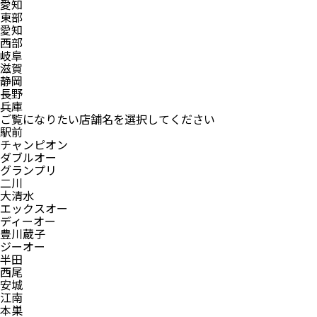
愛知
東部
愛知
西部
岐阜
滋賀
静岡
長野
兵庫
ご覧になりたい店舗名を選択してください
駅前
チャンピオン
ダブルオー
グランプリ
二川
大清水
エックスオー
ディーオー
豊川蔵子
ジーオー
半田
西尾
安城
江南
本巣