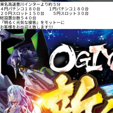
東名高速豊川インターより約５分
４円パチンコ１８０台 １円パチンコ１８０台
２０円スロット１５０台 ５円スロット３０台
総設置台数５４０台
『明るく元気な接客』をモットーに
お客様をお出迎え致します!!!