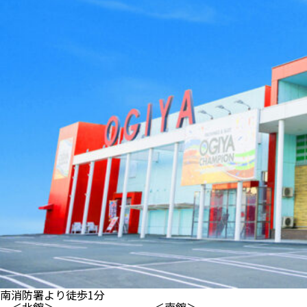
南消防署より徒歩1分